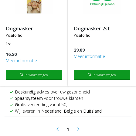
oogmasker
oogmasker 2st
posiforlid
posiforlid
1st
29,89
16,50
Meer informatie
Meer informatie
In winkelwagen
In winkelwagen
shopping_cart
shopping_cart
Deskundig
advies over uw gezondheid
check
Spaarsysteem
voor trouwe klanten
check
Gratis
verzending vanaf 50,-
check
Wij leveren in
Nederland
,
België
en
Duitsland
check
1
arrow_back_ios
arrow_forward_ios
(current)