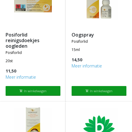
posiforlid
oogspray
reinigsdoekjes
posiforlid
oogleden
15ml
posiforlid
14,50
20st
Meer informatie
11,50
Meer informatie
In winkelwagen
In winkelwagen
shopping_cart
shopping_cart