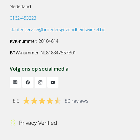
Nederland
0162-453223
klantenservice@broedersgezondheidswinkel.be
KvK-nummer:
20104614
BTW-nummer:
NL818347557B01
Volg ons op social media
8.5
80 reviews