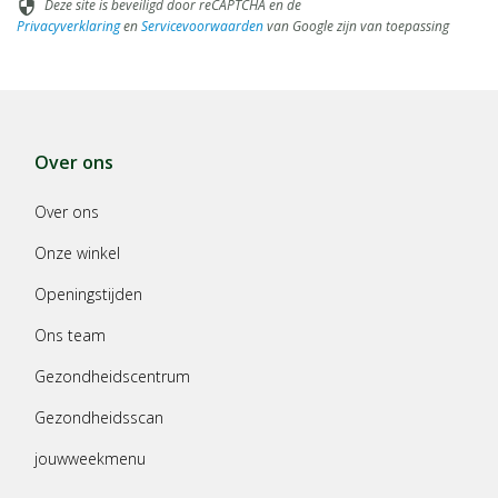
Deze site is beveiligd door reCAPTCHA en de
security
Privacyverklaring
en
Servicevoorwaarden
van Google zijn van toepassing
Over ons
Over ons
Onze winkel
Openingstijden
Ons team
Gezondheidscentrum
Gezondheidsscan
jouwweekmenu