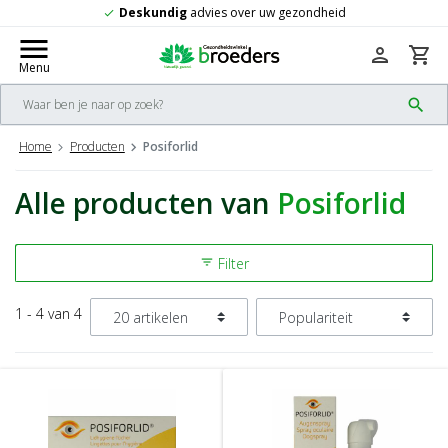
Deskundig
advies over uw gezondheid
check
menu
person
shopping_cart
Menu
search
Home
Producten
Posiforlid
Alle producten van
Posiforlid
Filter
filter_list
1 - 4 van 4