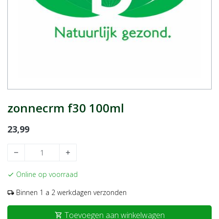
zonnecrm f30 100ml
23,99
remove
add
Online op voorraad
check
Binnen 1 a 2 werkdagen verzonden
local_shipping
Toevoegen aan winkelwagen
shopping_cart