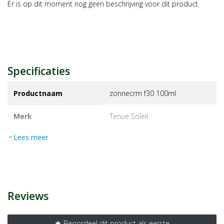
Er is op dit moment nog geen beschrijving voor dit product
Specificaties
Productnaam
zonnecrm f30 100ml
Merk
tenue soleil
Lees meer
expand_more
EAN
8720364176532
Artikelnummer
1466173
Reviews
Beoordeel dit product als eerste
star