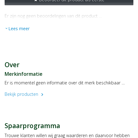
Er zijn nog geen beoordelingen van dit product …
Lees meer
expand_more
Over
Merkinformatie
Er is momentel geen informatie over dit merk beschikbaar …
Bekijk producten
chevron_right
Spaarprogramma
Trouwe klanten willen wij graag waarderen en daarvoor hebben