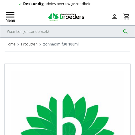
Gratis
verzending vanaf 50,-
check
menu
person
shopping_cart
Menu
search
Home
Producten
zonnecrm f30 100ml