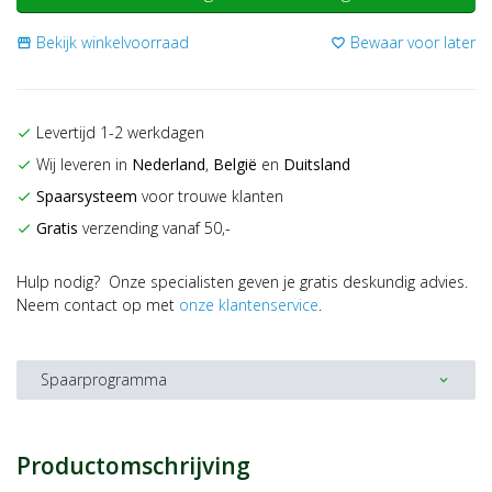
Bekijk winkelvoorraad
Bewaar voor later
storefront
favorite_border
Levertijd 1-2 werkdagen
check
Wij leveren in
Nederland
,
België
en
Duitsland
check
Spaarsysteem
voor trouwe klanten
check
Gratis
verzending vanaf 50,-
check
Hulp nodig? Onze specialisten geven je gratis deskundig advies.
Neem contact op met
onze klantenservice
.
Spaarprogramma
expand_more
Productomschrijving