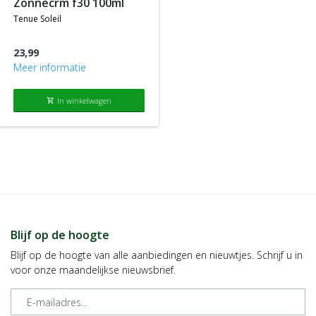
zonnecrm f30 100ml
tenue soleil
23,99
Meer informatie
In winkelwagen
shopping_cart
Blijf op de hoogte
Blijf op de hoogte van alle aanbiedingen en nieuwtjes. Schrijf u in
voor onze maandelijkse nieuwsbrief.
E-mailadres