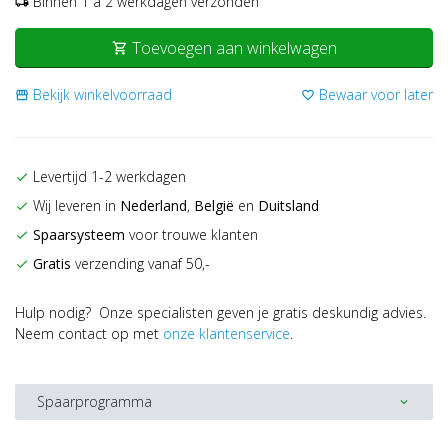
Binnen 1 a 2 werkdagen verzonden
local_shipping
Toevoegen aan winkelwagen
shopping_cart
Bekijk winkelvoorraad
Bewaar voor later
storefront
favorite_border
Levertijd 1-2 werkdagen
check
Wij leveren in
Nederland
,
België
en
Duitsland
check
Spaarsysteem
voor trouwe klanten
check
Gratis
verzending vanaf 50,-
check
Hulp nodig? Onze specialisten geven je gratis deskundig advies.
Neem contact op met
onze klantenservice
.
Spaarprogramma
expand_more