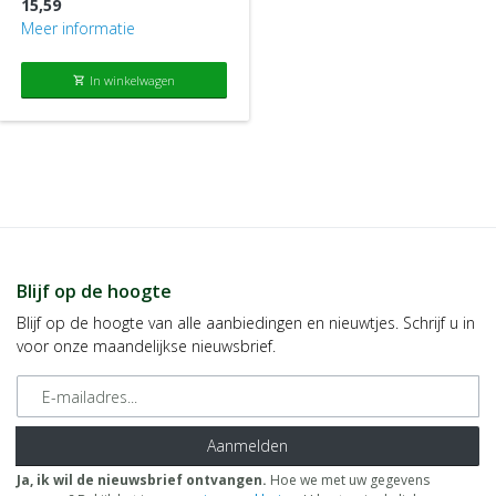
Ter verzachting en verzorging van de tere babyhuid naar
15,59
behoefte op de huid aanbrengen en bij kleine schrale plekjes op
Meer informatie
ellebogen, handen of knietjes (bv. na het badje).
In winkelwagen
shopping_cart
Verzorging en verzachting van tepelkloven:
Tijdens de borstvoedingsperiode na elke voeding aanbrengen.
Vóór het voeden eventueel overtollige resten zalf afvegen, het is
echter niet nodig de tepels vooraf te wassen.
Blijf op de hoogte
Blijf op de hoogte van alle aanbiedingen en nieuwtjes. Schrijf u in
voor onze maandelijkse nieuwsbrief.
E-mailadres
Aanmelden
Ja, ik wil de nieuwsbrief ontvangen.
Hoe we met uw gegevens