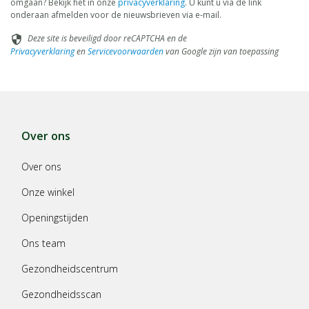
omgaan? Bekijk het in onze
privacyverklaring
. U kunt u via de link
onderaan afmelden voor de nieuwsbrieven via e-mail.
Deze site is beveiligd door reCAPTCHA en de
security
Privacyverklaring
en
Servicevoorwaarden
van Google zijn van toepassing
Over ons
Over ons
Onze winkel
Openingstijden
Ons team
Gezondheidscentrum
Gezondheidsscan