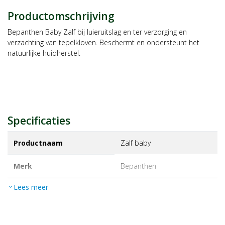
Productomschrijving
Bepanthen Baby Zalf bij luieruitslag en ter verzorging en
verzachting van tepelkloven. Beschermt en ondersteunt het
natuurlijke huidherstel.
Specificaties
Productnaam
Zalf baby
Merk
bepanthen
Lees meer
expand_more
EAN
8713091021718
Artikelnummer
1039092