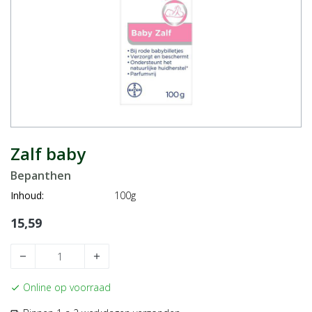
Zalf baby
Bepanthen
Inhoud:
100g
15,59
remove
add
Online op voorraad
check