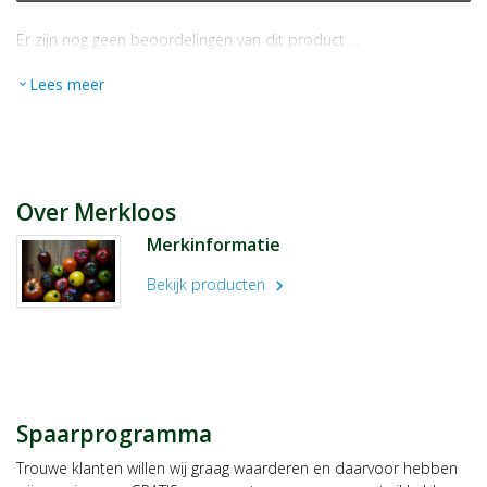
Er zijn nog geen beoordelingen van dit product …
Lees meer
expand_more
Over Merkloos
Merkinformatie
Bekijk producten
chevron_right
Spaarprogramma
Trouwe klanten willen wij graag waarderen en daarvoor hebben