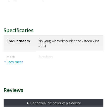
Specificaties
Productnaam
Yin yang wierookhouder speksteen - ihs
- 361
Merk
merkloos
Lees meer
expand_more
EAN
8714985713207
Artikelnummer
1196473
Reviews
Beoordeel dit product als eerste
star