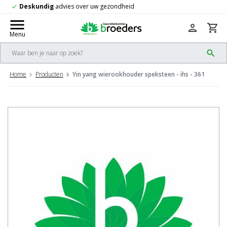
Gratis
verzending vanaf 50,-
check
menu
person
shopping_cart
Menu
search
Home
Producten
Yin yang wierookhouder speksteen - ihs - 361