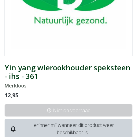
Yin yang wierookhouder speksteen
- ihs - 361
Merkloos
12,95
Niet op voorraad
info
Herinner mij wanneer dit product weer
notifications_none
beschikbaar is