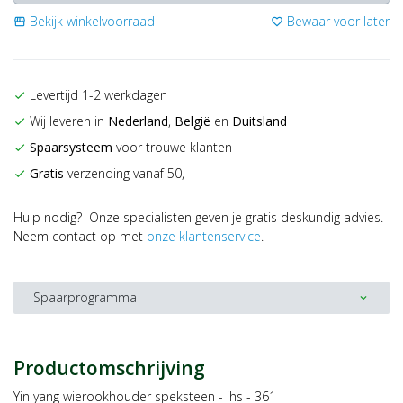
Bekijk winkelvoorraad
Bewaar voor later
storefront
favorite_border
Levertijd 1-2 werkdagen
check
Wij leveren in
Nederland
,
België
en
Duitsland
check
Spaarsysteem
voor trouwe klanten
check
Gratis
verzending vanaf 50,-
check
Hulp nodig? Onze specialisten geven je gratis deskundig advies.
Neem contact op met
onze klantenservice
.
Spaarprogramma
expand_more
Productomschrijving
Yin yang wierookhouder speksteen - ihs - 361