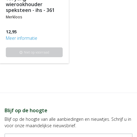
wierookhouder
speksteen - ihs - 361
merkloos
12,95
Meer informatie
Niet op voorraad
info
Blijf op de hoogte
Blijf op de hoogte van alle aanbiedingen en nieuwtjes. Schrijf u in
voor onze maandelijkse nieuwsbrief.
E-mailadres