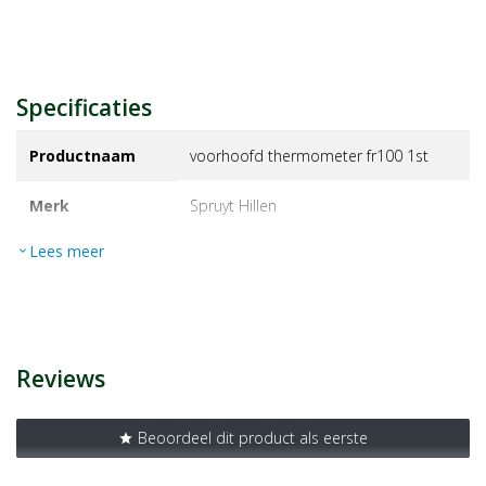
Specificaties
Productnaam
voorhoofd thermometer fr100 1st
Merk
spruyt hillen
Lees meer
expand_more
EAN
J000020681511
Artikelnummer
1389565
Reviews
Beoordeel dit product als eerste
star