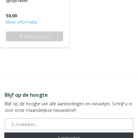
spruyt hillen
50,00
Meer informatie
Niet op voorraad
info
Blijf op de hoogte
Blijf op de hoogte van alle aanbiedingen en nieuwtjes. Schrijf u in
voor onze maandelijkse nieuwsbrief.
E-mailadres
Aanmelden