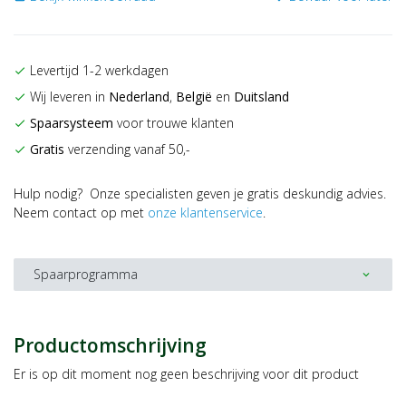
Levertijd 1-2 werkdagen
check
Wij leveren in
Nederland
,
België
en
Duitsland
check
Spaarsysteem
voor trouwe klanten
check
Gratis
verzending vanaf 50,-
check
Hulp nodig? Onze specialisten geven je gratis deskundig advies.
Neem contact op met
onze klantenservice
.
Spaarprogramma
expand_more
Productomschrijving
Er is op dit moment nog geen beschrijving voor dit product