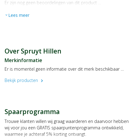
Er zijn nog geen beoordelingen van dit product …
Lees meer
expand_more
Over Spruyt Hillen
Merkinformatie
Er is momentel geen informatie over dit merk beschikbaar …
Bekijk producten
chevron_right
Spaarprogramma
Trouwe klanten willen wij graag waarderen en daarvoor hebben
wij voor jou een GRATIS spaarpuntenprogramma ontwikkeld,
waarmee je achteraf 5% korting ontvangt.