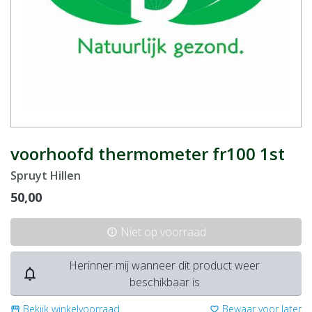
voorhoofd thermometer fr100 1st
Spruyt Hillen
50,00
Niet op voorraad
info
Herinner mij wanneer dit product weer
notifications_none
beschikbaar is
Bekijk winkelvoorraad
Bewaar voor later
storefront
favorite_border