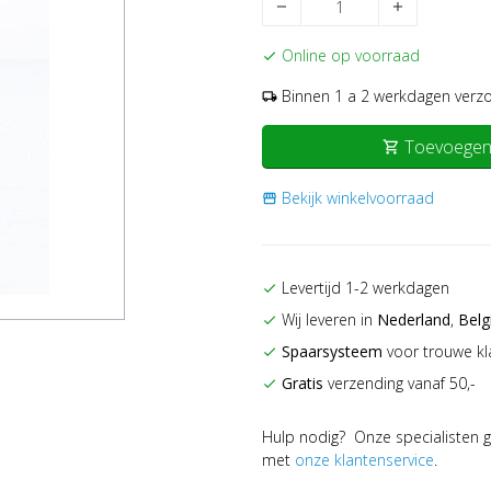
remove
add
Online op voorraad
check
Binnen 1 a 2 werkdagen verz
local_shipping
Toevoegen
shopping_cart
Bekijk winkelvoorraad
storefront
Levertijd 1-2 werkdagen
check
Wij leveren in
Nederland
,
Belg
check
Spaarsysteem
voor trouwe kl
check
Gratis
verzending vanaf 50,-
check
Hulp nodig? Onze specialisten g
met
onze klantenservice
.