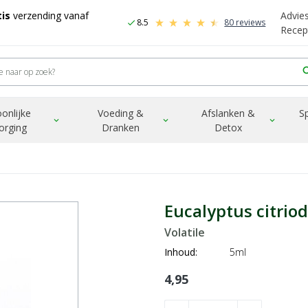
is
verzending vanaf
Advie
8.5
80 reviews
check
Recep
sea
onlijke
Voeding &
Afslanken &
S
expand_more
expand_more
expand_more
orging
Dranken
Detox
Eucalyptus citrio
Volatile
Inhoud:
5ml
4,95