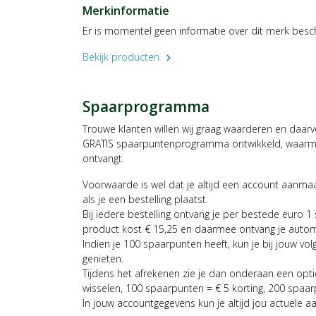
Merkinformatie
Er is momentel geen informatie over dit merk besc
Bekijk producten
chevron_right
Spaarprogramma
Trouwe klanten willen wij graag waarderen en daar
GRATIS spaarpuntenprogramma ontwikkeld, waarmee
ontvangt.
Voorwaarde is wel dat je altijd een account aanm
als je een bestelling plaatst.
Bij iedere bestelling ontvang je per bestede euro 1
product kost € 15,25 en daarmee ontvang je auto
Indien je 100 spaarpunten heeft, kun je bij jouw vol
genieten.
Tijdens het afrekenen zie je dan onderaan een opt
wisselen, 100 spaarpunten = € 5 korting, 200 spaar
In jouw accountgegevens kun je altijd jou actuele a