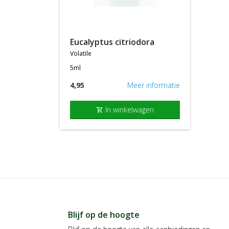
eucalyptus citriodora
volatile
5ml
4,95
Meer informatie
In winkelwagen
shopping_cart
Blijf op de hoogte