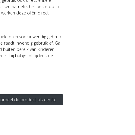
g gebruik ook direct enkele
lossen namelijk het beste op in
 werken deze oliën direct
ële oliën voor inwendig gebruik
 raadt inwendig gebruik af. Ga
d buiten bereik van kinderen.
ikt bij baby’s of tijdens de
ordeel dit product als eerste