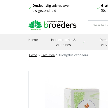
Deskundig
advies over
Grat
check
check
uw gezondheid
50,-
Home
Homeopathie &
Perso
expand_more
vitamines
verz
Home
Producten
Eucalyptus citriodora