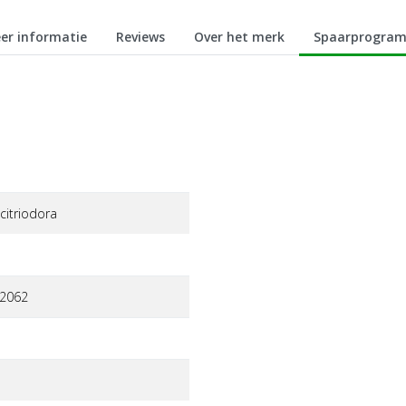
er informatie
Reviews
Over het merk
Spaarprogra
citriodora
2062