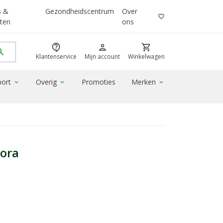
s &
Gezondheidscentrum
Over
favorite_border
ten
ons
contact_support
person
shopping_cart
rch
Klantenservice
Mijn account
Winkelwagen
port
Overig
Promoties
Merken
expand_more
expand_more
expand_more
dora