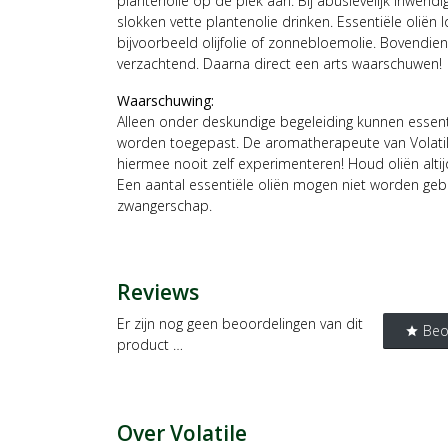
plantenolie op de plek aan. Bij abusievelijk inwendi
slokken vette plantenolie drinken. Essentiële oliën 
bijvoorbeeld olijfolie of zonnebloemolie. Bovendien
verzachtend. Daarna direct een arts waarschuwen!
Waarschuwing:
Alleen onder deskundige begeleiding kunnen essenti
worden toegepast. De aromatherapeute van Volatile
hiermee nooit zelf experimenteren! Houd oliën altij
Een aantal essentiële oliën mogen niet worden gebru
zwangerschap.
Reviews
Er zijn nog geen beoordelingen van dit
Beo
star
product …
Over Volatile