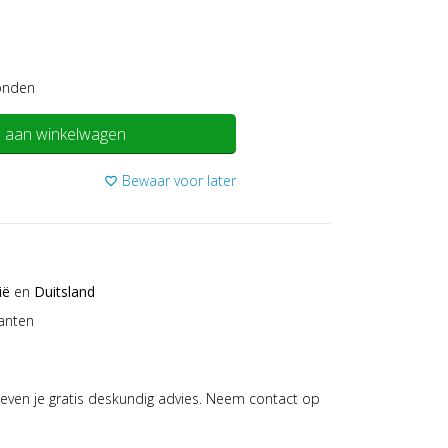
onden
 aan winkelwagen
Bewaar voor later
favorite_border
ië
en
Duitsland
anten
even je gratis deskundig advies. Neem contact op