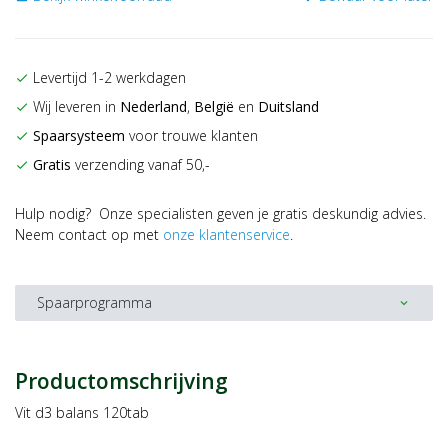
Levertijd 1-2 werkdagen
check
Wij leveren in
Nederland
,
België
en
Duitsland
check
Spaarsysteem
voor trouwe klanten
check
Gratis
verzending vanaf 50,-
check
Hulp nodig? Onze specialisten geven je gratis deskundig advies.
Neem contact op met
onze klantenservice
.
Spaarprogramma
expand_more
Productomschrijving
Vit d3 balans 120tab