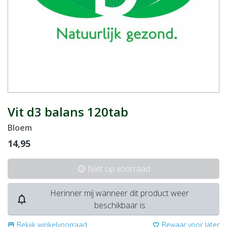
Vit d3 balans 120tab
Bloem
14,95
Niet op voorraad
info
Herinner mij wanneer dit product weer
notifications_none
beschikbaar is
Bekijk winkelvoorraad
Bewaar voor later
storefront
favorite_border