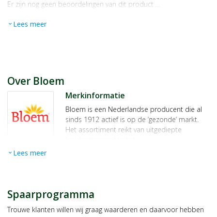
Er zijn nog geen beoordelingen van dit product …
Lees meer
expand_more
Over Bloem
Merkinformatie
Bloem is een Nederlandse producent die al
sinds 1912 actief is op de ‘gezonde’ markt.
Het assortiment reikt van uitgediepte
kruidenpreparaten tot
voedingssupplementen. Bloem
Lees meer
expand_more
natuurproducten staan al jaren bekend om
hun degelijkheid, werkzaamheid en puurheid.
Een van de meeste bekende producten van
Bloem is de
hoestsiroop
.
Spaarprogramma
Naast de natuurproducten is ook de Bloem
Trouwe klanten willen wij graag waarderen en daarvoor hebben