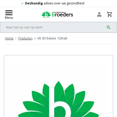
Gratis
verzending vanaf 50,-
check
menu
person
shopping_cart
Menu
search
Home
Producten
Vit d3 balans 120tab