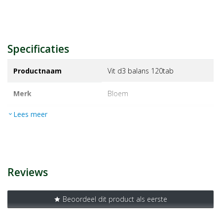
Specificaties
Productnaam
Vit d3 balans 120tab
Merk
bloem
Lees meer
expand_more
EAN
8713549025768
Artikelnummer
1156930
Reviews
Beoordeel dit product als eerste
star