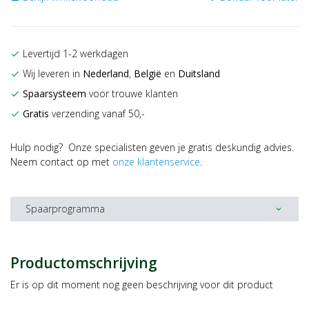
Levertijd 1-2 werkdagen
check
Wij leveren in
Nederland
,
België
en
Duitsland
check
Spaarsysteem
voor trouwe klanten
check
Gratis
verzending vanaf 50,-
check
Hulp nodig? Onze specialisten geven je gratis deskundig advies.
Neem contact op met
onze klantenservice
.
Spaarprogramma
expand_more
Productomschrijving
Er is op dit moment nog geen beschrijving voor dit product