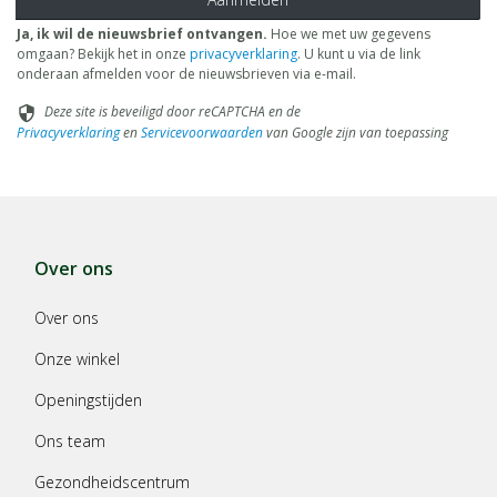
Ja, ik wil de nieuwsbrief ontvangen.
Hoe we met uw gegevens
omgaan? Bekijk het in onze
privacyverklaring
. U kunt u via de link
onderaan afmelden voor de nieuwsbrieven via e-mail.
Deze site is beveiligd door reCAPTCHA en de
security
Privacyverklaring
en
Servicevoorwaarden
van Google zijn van toepassing
Over ons
Over ons
Onze winkel
Openingstijden
Ons team
Gezondheidscentrum