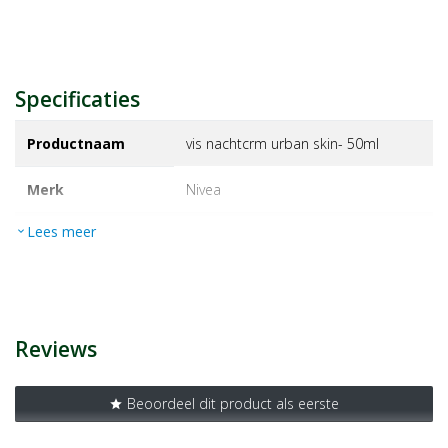
Specificaties
Productnaam
vis nachtcrm urban skin- 50ml
Merk
nivea
Lees meer
expand_more
EAN
4005900446596
Artikelnummer
1201038
Reviews
Beoordeel dit product als eerste
star