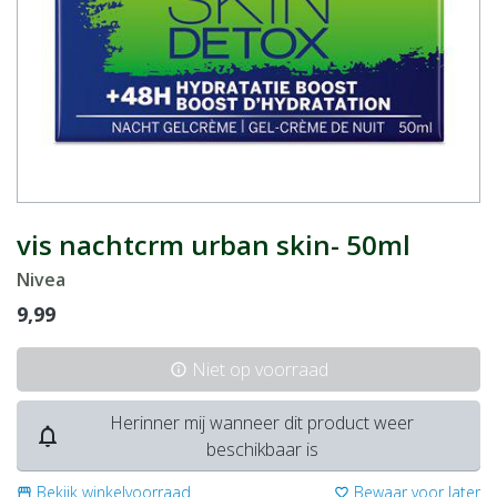
vis nachtcrm urban skin- 50ml
Nivea
9,99
Niet op voorraad
info
Herinner mij wanneer dit product weer
notifications_none
beschikbaar is
Bekijk winkelvoorraad
Bewaar voor later
storefront
favorite_border