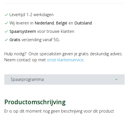
Levertijd 1-2 werkdagen
check
Wij leveren in
Nederland
,
België
en
Duitsland
check
Spaarsysteem
voor trouwe klanten
check
Gratis
verzending vanaf 50,-
check
Hulp nodig? Onze specialisten geven je gratis deskundig advies.
Neem contact op met
onze klantenservice
.
Spaarprogramma
expand_more
Productomschrijving
Er is op dit moment nog geen beschrijving voor dit product