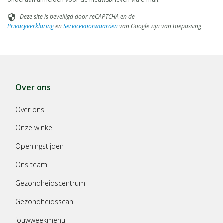
Deze site is beveiligd door reCAPTCHA en de
security
Privacyverklaring
en
Servicevoorwaarden
van Google zijn van toepassing
Over ons
Over ons
Onze winkel
Openingstijden
Ons team
Gezondheidscentrum
Gezondheidsscan
jouwweekmenu