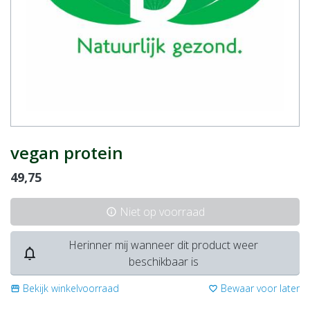
vegan protein
49,75
Niet op voorraad
info
Herinner mij wanneer dit product weer
notifications_none
beschikbaar is
Bekijk winkelvoorraad
Bewaar voor later
storefront
favorite_border