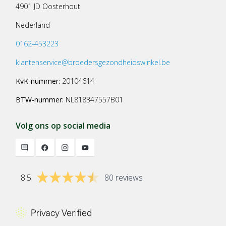
4901 JD Oosterhout
Nederland
0162-453223
klantenservice@broedersgezondheidswinkel.be
KvK-nummer:
20104614
BTW-nummer:
NL818347557B01
Volg ons op social media
8.5
80 reviews