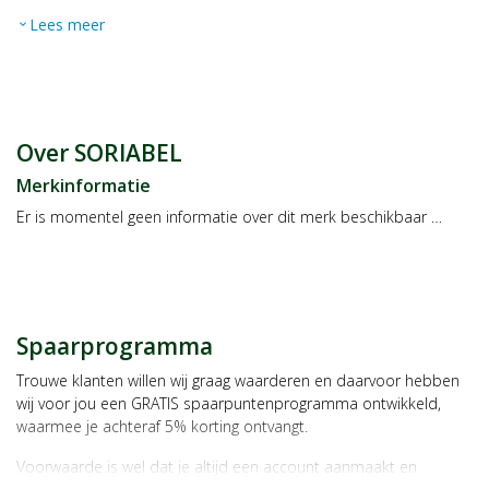
Lees meer
expand_more
Over SORIABEL
Merkinformatie
Er is momentel geen informatie over dit merk beschikbaar …
Spaarprogramma
Trouwe klanten willen wij graag waarderen en daarvoor hebben
wij voor jou een GRATIS spaarpuntenprogramma ontwikkeld,
waarmee je achteraf 5% korting ontvangt.
Voorwaarde is wel dat je altijd een account aanmaakt en