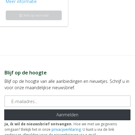
Meer informatie
Niet op voorraad
info
Blijf op de hoogte
Blijf op de hoogte van alle aanbiedingen en nieuwtjes. Schrijf u in
voor onze maandelijkse nieuwsbrief.
E-mailadres
Aanmelden
Ja, ik wil de nieuwsbrief ontvangen.
Hoe we met uw gegevens
omgaan? Bekijk het in onze
privacyverklaring
. U kunt u via de link
onderaan afmelden voor de nieuwsbrieven via e-mail.