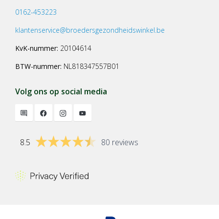
0162-453223
klantenservice@broedersgezondheidswinkel.be
KvK-nummer:
20104614
BTW-nummer:
NL818347557B01
Volg ons op social media
8.5
80 reviews