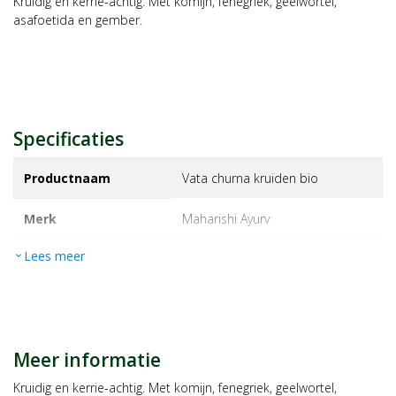
Kruidig en kerrie-achtig. Met komijn, fenegriek, geelwortel,
asafoetida en gember.
Specificaties
Productnaam
Vata churna kruiden bio
Merk
maharishi ayurv
Lees meer
expand_more
EAN
8713544007726
Artikelnummer
1073367
Maat/inhoud:
35g
Meer informatie
Kruidig en kerrie-achtig. Met komijn, fenegriek, geelwortel,