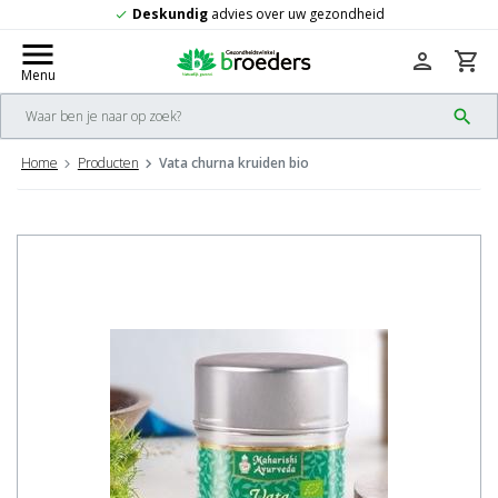
Deskundig
advies over uw gezondheid
check
menu
person
shopping_cart
Menu
search
Home
Producten
Vata churna kruiden bio