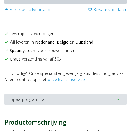
Bekijk winkelvoorraad
Bewaar voor later
storefront
favorite_border
Levertijd 1-2 werkdagen
check
Wij leveren in
Nederland
,
België
en
Duitsland
check
Spaarsysteem
voor trouwe klanten
check
Gratis
verzending vanaf 50,-
check
Hulp nodig? Onze specialisten geven je gratis deskundig advies.
Neem contact op met
onze klantenservice
.
Spaarprogramma
expand_more
Productomschrijving