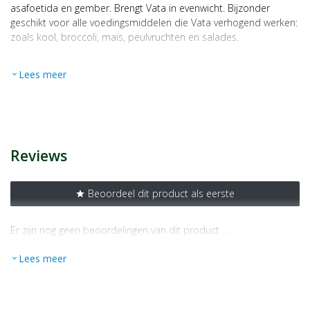
asafoetida en gember. Brengt Vata in evenwicht. Bijzonder
geschikt voor alle voedingsmiddelen die Vata verhogend werken:
zoals kool, broccoli, maïs, peulvruchten en salades.
Ingrediënten:
Lees meer
expand_more
komijn*, gember*, geelwortel*, rietsuiker*, fenegriek*, asafoetida
en steenzout
*van gecontroleerde biologische teelt.
Distributeur
MAP Europe BV
Reviews
Veldweg 33
6075 NL Herkenbosch
Beoordeel dit product als eerste
star
Er zijn nog geen beoordelingen van dit product …
Lees meer
expand_more