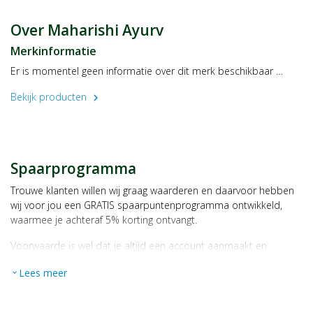
Over Maharishi Ayurv
Merkinformatie
Er is momentel geen informatie over dit merk beschikbaar …
Bekijk producten
chevron_right
Spaarprogramma
Trouwe klanten willen wij graag waarderen en daarvoor hebben
wij voor jou een GRATIS spaarpuntenprogramma ontwikkeld,
waarmee je achteraf 5% korting ontvangt.
Voorwaarde is wel dat je altijd een account aanmaakt en
daarmee ingelogd bent als je een bestelling plaatst.
Lees meer
expand_more
Bij iedere bestelling ontvang je per bestede euro 1 spaarpunt,
bijvoorbeeld een product kost € 15,25 en daarmee ontvang je
automatisch 15 spaarpunten.