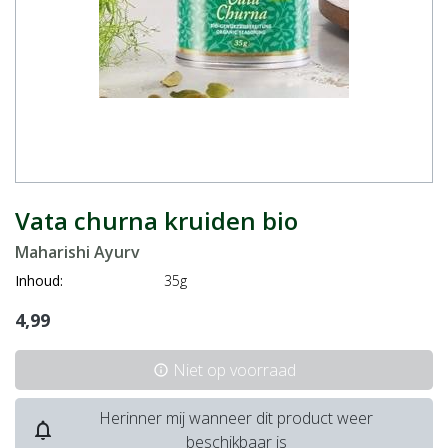
Vata churna kruiden bio
Maharishi Ayurv
Inhoud:
35g
4,99
Niet op voorraad
info
Herinner mij wanneer dit product weer
notifications_none
beschikbaar is