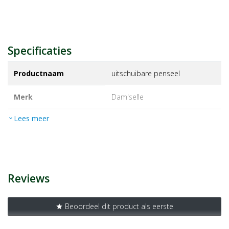
Specificaties
Productnaam
uitschuibare penseel
Merk
dam'selle
Lees meer
expand_more
EAN
4007515116963
Artikelnummer
1121643
Reviews
Beoordeel dit product als eerste
star