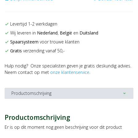
Levertijd 1-2 werkdagen
check
Wij leveren in
Nederland
,
België
en
Duitsland
check
Spaarsysteem
voor trouwe klanten
check
Gratis
verzending vanaf 50,-
check
Hulp nodig? Onze specialisten geven je gratis deskundig advies.
Neem contact op met
onze klantenservice
.
Productomschrijving
expand_more
Productomschrijving
Er is op dit moment nog geen beschrijving voor dit product