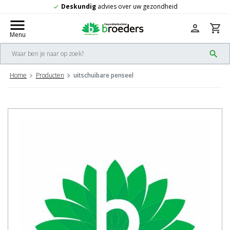
Deskundig
advies over uw gezondheid
check
menu
person
shopping_cart
Menu
search
Home
Producten
uitschuibare penseel