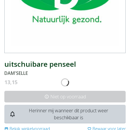
uitschuibare penseel
DAM'SELLE
13,15
Niet op voorraad
info
Herinner mij wanneer dit product weer
notifications_none
beschikbaar is
Bekijk winkelvoorraad
Bewaar voor later
storefront
favorite_border