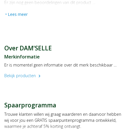
Er zijn nog geen beoordelingen van dit product …
Lees meer
expand_more
Over DAM'SELLE
Merkinformatie
Er is momentel geen informatie over dit merk beschikbaar …
Bekijk producten
chevron_right
Spaarprogramma
Trouwe klanten willen wij graag waarderen en daarvoor hebben
wij voor jou een GRATIS spaarpuntenprogramma ontwikkeld,
waarmee je achteraf 5% korting ontvangt.