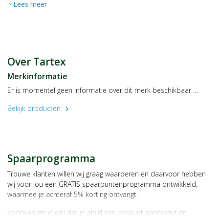
Lees meer
expand_more
Zout
1,4 gram
Bewaren
Geopende verpakking koel en afgesloten bewaren en binnen 4
weken opmaken.
Fabrikant/distributeur
Over Tartex
Allos Hof-Manufaktur GmbH
Merkinformatie
Postbus 10 75 27
28075 Bremen
Er is momentel geen informatie over dit merk beschikbaar …
Duitsland
Bekijk producten
chevron_right
Spaarprogramma
Trouwe klanten willen wij graag waarderen en daarvoor hebben
wij voor jou een GRATIS spaarpuntenprogramma ontwikkeld,
waarmee je achteraf 5% korting ontvangt.
Voorwaarde is wel dat je altijd een account aanmaakt en