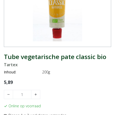
Tube vegetarische pate classic bio
Tartex
Inhoud:
200g
5,89
remove
add
Online op voorraad
check