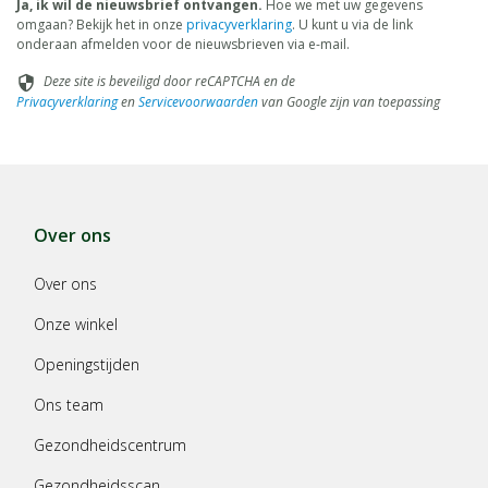
Ja, ik wil de nieuwsbrief ontvangen.
Hoe we met uw gegevens
omgaan? Bekijk het in onze
privacyverklaring
. U kunt u via de link
onderaan afmelden voor de nieuwsbrieven via e-mail.
Deze site is beveiligd door reCAPTCHA en de
security
Privacyverklaring
en
Servicevoorwaarden
van Google zijn van toepassing
Over ons
Over ons
Onze winkel
Openingstijden
Ons team
Gezondheidscentrum
Gezondheidsscan