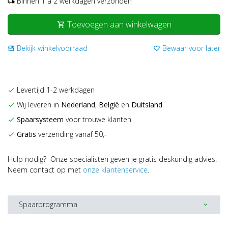
Binnen 1 a 2 werkdagen verzonden
local_shipping
Toevoegen aan winkelwagen
shopping_cart
Bekijk winkelvoorraad
Bewaar voor later
storefront
favorite_border
Levertijd 1-2 werkdagen
check
Wij leveren in
Nederland
,
België
en
Duitsland
check
Spaarsysteem
voor trouwe klanten
check
Gratis
verzending vanaf 50,-
check
Hulp nodig? Onze specialisten geven je gratis deskundig advies.
Neem contact op met
onze klantenservice
.
Spaarprogramma
expand_more