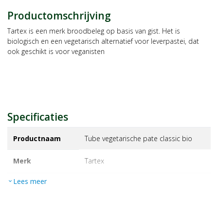
Productomschrijving
Tartex is een merk broodbeleg op basis van gist. Het is
biologisch en een vegetarisch alternatief voor leverpastei, dat
ook geschikt is voor veganisten
Specificaties
Productnaam
Tube vegetarische pate classic bio
Merk
tartex
Lees meer
expand_more
EAN
4005514174014
Artikelnummer
1079739