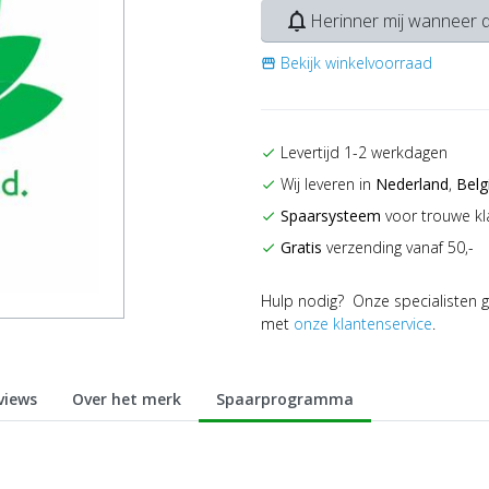
notifications_none
Herinner mij wanneer d
Bekijk winkelvoorraad
storefront
Levertijd 1-2 werkdagen
check
Wij leveren in
Nederland
,
Belg
check
Spaarsysteem
voor trouwe kl
check
Gratis
verzending vanaf 50,-
check
Hulp nodig? Onze specialisten g
met
onze klantenservice
.
views
Over het merk
Spaarprogramma