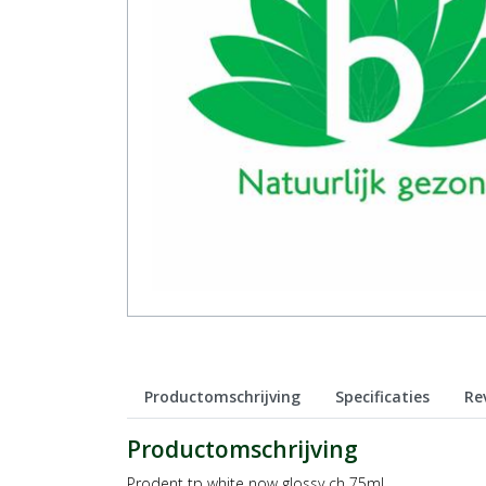
Productomschrijving
Specificaties
Re
Productomschrijving
Prodent tp white now glossy ch 75ml