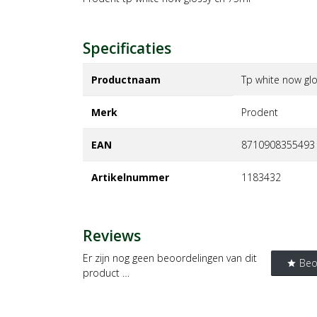
Specificaties
Productnaam
Tp white now gl
Merk
prodent
EAN
8710908355493
Artikelnummer
1183432
Reviews
Er zijn nog geen beoordelingen van dit
Beo
star
product …