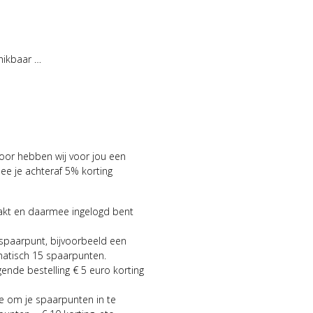
hikbaar …
voor hebben wij voor jou een
 je achteraf 5% korting
aakt en daarmee ingelogd bent
 spaarpunt, bijvoorbeeld een
matisch 15 spaarpunten.
gende bestelling € 5 euro korting
ie om je spaarpunten in te