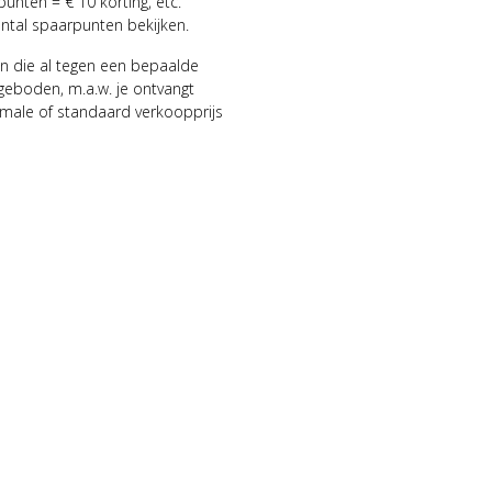
punten = € 10 korting, etc.
antal spaarpunten bekijken.
n die al tegen een bepaalde
geboden, m.a.w. je ontvangt
male of standaard verkoopprijs