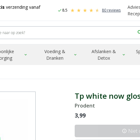
is
verzending vanaf
Advie
8.5
80 reviews
check
Recep
sea
onlijke
Voeding &
Afslanken &
S
expand_more
expand_more
expand_more
orging
Dranken
Detox
Tp white now glo
Prodent
3,99
Niet
info