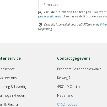
E-mailadres
Ja, ik wil de nieuwsbrief ontvangen.
Hoe we met
privacyverklaring
. U kunt u via de link onderaan a
Deze site is beveiligd door reCAPTCHA en de
Priva
security
toepassing
ntenservice
Contactgegevens
tenservice
Broeders Gezondheidswinkel
acteer ons
Keiweg 7
ending & Levering
4901 JD Oosterhout
almogelijkheden
Nederland
ur & Klachten
0162-453223