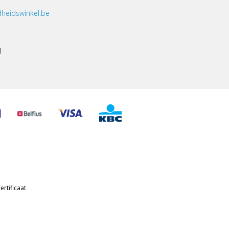
heidswinkel.be
1
ertificaat