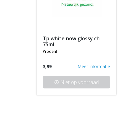
tp white now glossy ch
75ml
prodent
3,99
Meer informatie
Niet op voorraad
info