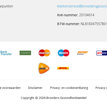
arpunten
klantenservice@broedersgezond
KvK-nummer:
20104614
BTW-nummer:
NL818347557B0
e voorwaarden
Disclaimer
Privacy- en cookieverklaring
Privacy c
Copyright
2026 Broeders Gezondheidswinkel
copyright