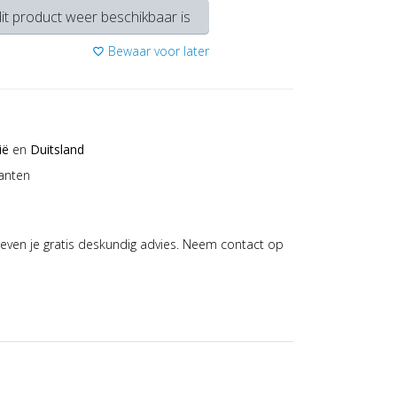
it product weer beschikbaar is
Bewaar voor later
favorite_border
ië
en
Duitsland
anten
even je gratis deskundig advies. Neem contact op