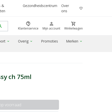
s &
Gezondheidscentrum
Over
favorite_border
ten
ons
contact_support
person
shopping_cart
rch
Klantenservice
Mijn account
Winkelwagen
port
Overig
Promoties
Merken
expand_more
expand_more
expand_more
ssy ch 75ml
 op voorraad