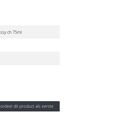
ossy ch 75ml
ordeel dit product als eerste