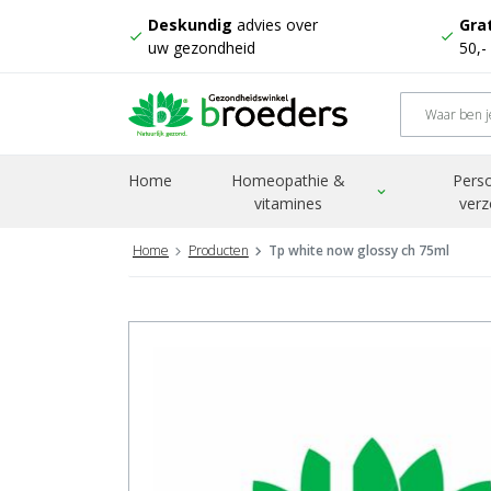
Deskundig
advies over
Grat
check
check
uw gezondheid
50,-
Home
Homeopathie &
Perso
expand_more
vitamines
verz
Home
Producten
Tp white now glossy ch 75ml