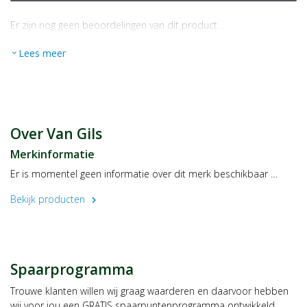
Er zijn nog geen beoordelingen van dit product …
Lees meer
expand_more
Over Van Gils
Merkinformatie
Er is momentel geen informatie over dit merk beschikbaar …
Bekijk producten
chevron_right
Spaarprogramma
Trouwe klanten willen wij graag waarderen en daarvoor hebben
wij voor jou een GRATIS spaarpuntenprogramma ontwikkeld,