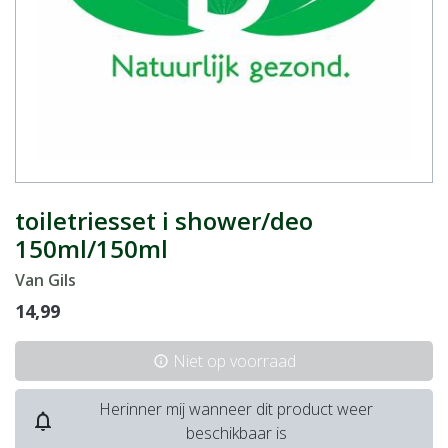
toiletriesset i shower/deo
150ml/150ml
Van Gils
14,99
Niet op voorraad
info
Herinner mij wanneer dit product weer
notifications_none
beschikbaar is