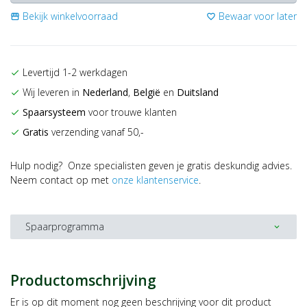
Bekijk winkelvoorraad
Bewaar voor later
storefront
favorite_border
Levertijd 1-2 werkdagen
check
Wij leveren in
Nederland
,
België
en
Duitsland
check
Spaarsysteem
voor trouwe klanten
check
Gratis
verzending vanaf 50,-
check
Hulp nodig? Onze specialisten geven je gratis deskundig advies.
Neem contact op met
onze klantenservice
.
Spaarprogramma
expand_more
Productomschrijving
Er is op dit moment nog geen beschrijving voor dit product