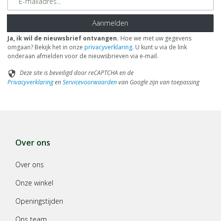
Aanmelden
Ja, ik wil de nieuwsbrief ontvangen.
Hoe we met uw gegevens
omgaan? Bekijk het in onze
privacyverklaring
. U kunt u via de link
onderaan afmelden voor de nieuwsbrieven via e-mail.
Deze site is beveiligd door reCAPTCHA en de
security
Privacyverklaring
en
Servicevoorwaarden
van Google zijn van toepassing
Over ons
Over ons
Onze winkel
Openingstijden
Ons team