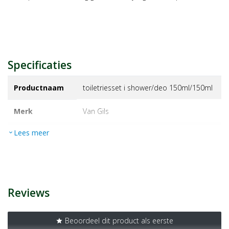
Specificaties
Productnaam
toiletriesset i shower/deo 150ml/150ml
Merk
van gils
Lees meer
expand_more
EAN
8710919137552
Artikelnummer
1447276
Reviews
Beoordeel dit product als eerste
star