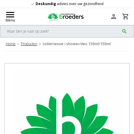
Gratis
verzending vanaf 50,-
check
menu
person
shopping_cart
Menu
search
Home
Producten
toiletriesset i shower/deo 150ml/150ml