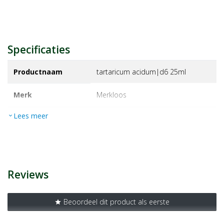
Specificaties
Productnaam
tartaricum acidum|d6 25ml
Merk
merkloos
Lees meer
expand_more
EAN
8728300007995
Artikelnummer
1404453
Reviews
Beoordeel dit product als eerste
star