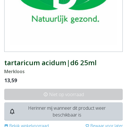
tartaricum acidum|d6 25ml
Merkloos
13,59
Niet op voorraad
info
Herinner mij wanneer dit product weer
notifications_none
beschikbaar is
Bekijk winkelvoorraad
Bewaar voor later
storefront
favorite_border