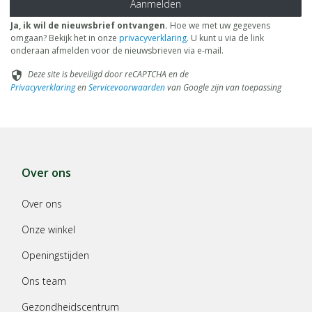
Aanmelden
Ja, ik wil de nieuwsbrief ontvangen.
Hoe we met uw gegevens
omgaan? Bekijk het in onze
privacyverklaring
. U kunt u via de link
onderaan afmelden voor de nieuwsbrieven via e-mail.
Deze site is beveiligd door reCAPTCHA en de
security
Privacyverklaring
en
Servicevoorwaarden
van Google zijn van toepassing
Over ons
Over ons
Onze winkel
Openingstijden
Ons team
Gezondheidscentrum