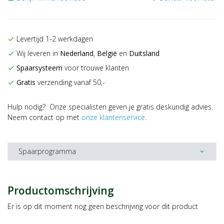
Levertijd 1-2 werkdagen
check
Wij leveren in
Nederland
,
België
en
Duitsland
check
Spaarsysteem
voor trouwe klanten
check
Gratis
verzending vanaf 50,-
check
Hulp nodig? Onze specialisten geven je gratis deskundig advies.
Neem contact op met
onze klantenservice
.
Spaarprogramma
expand_more
Productomschrijving
Er is op dit moment nog geen beschrijving voor dit product