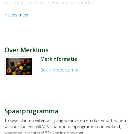
Er zijn nog geen beoordelingen van dit product …
Lees meer
expand_more
Over Merkloos
Merkinformatie
Bekijk producten
chevron_right
Spaarprogramma
Trouwe klanten willen wij graag waarderen en daarvoor hebben
wij voor jou een GRATIS spaarpuntenprogramma ontwikkeld,
waarmee je achteraf 5% korting ontvangt.