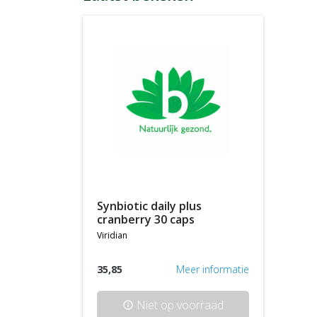
synbiotic daily plus
cranberry 30 caps
viridian
35,85
Meer informatie
Niet op voorraad
info