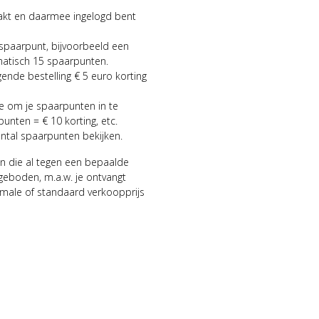
aakt en daarmee ingelogd bent
 spaarpunt, bijvoorbeeld een
matisch 15 spaarpunten.
gende bestelling € 5 euro korting
ie om je spaarpunten in te
punten = € 10 korting, etc.
antal spaarpunten bekijken.
n die al tegen een bepaalde
geboden, m.a.w. je ontvangt
male of standaard verkoopprijs