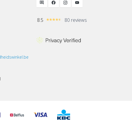
8.5
80 reviews
heidswinkel.be
1