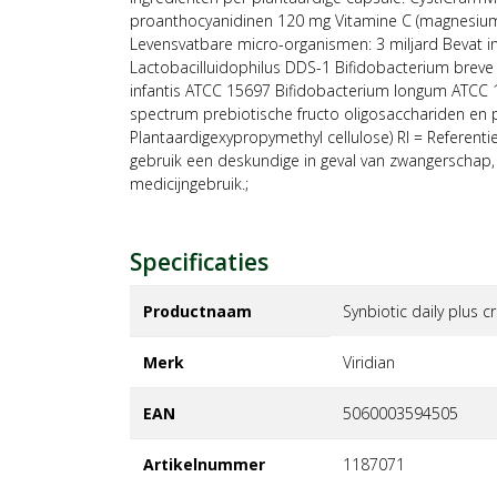
proanthocyanidinen 120 mg Vitamine C (magnesium
Levensvatbare micro-organismen: 3 miljard Bevat in
Lactobacilluidophilus DDS-1 Bifidobacterium brev
infantis ATCC 15697 Bifidobacterium longum ATCC 1
spectrum prebiotische fructo oligosacchariden en p
Plantaardigexypropymethyl cellulose) RI = Referent
gebruik een deskundige in geval van zwangerschap, 
medicijngebruik.;
Specificaties
Productnaam
Synbiotic daily plus 
Merk
viridian
EAN
5060003594505
Artikelnummer
1187071