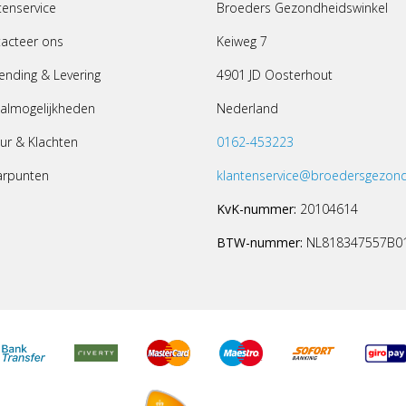
tenservice
Broeders Gezondheidswinkel
acteer ons
Keiweg 7
ending & Levering
4901 JD Oosterhout
almogelijkheden
Nederland
ur & Klachten
0162-453223
arpunten
klantenservice@broedersgezond
KvK-nummer:
20104614
BTW-nummer:
NL818347557B0