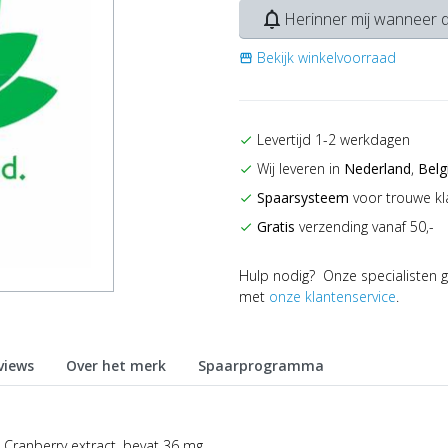
notifications_none
Herinner mij wanneer d
Bekijk winkelvoorraad
storefront
Levertijd 1-2 werkdagen
check
Wij leveren in
Nederland
,
Belg
check
Spaarsysteem
voor trouwe kl
check
Gratis
verzending vanaf 50,-
check
Hulp nodig? Onze specialisten g
met
onze klantenservice
.
views
Over het merk
Spaarprogramma
 Cranberry extract, bevat 36 mg