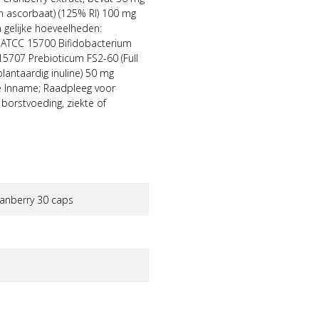
 ascorbaat) (125% RI) 100 mg
 gelijke hoeveelheden:
e ATCC 15700 Bifidobacterium
5707 Prebioticum FS2-60 (Full
lantaardig inuline) 50 mg
ie Inname; Raadpleeg voor
borstvoeding, ziekte of
cranberry 30 caps