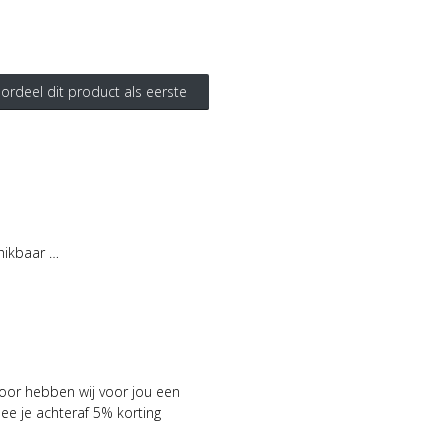
ordeel dit product als eerste
hikbaar …
voor hebben wij voor jou een
 je achteraf 5% korting