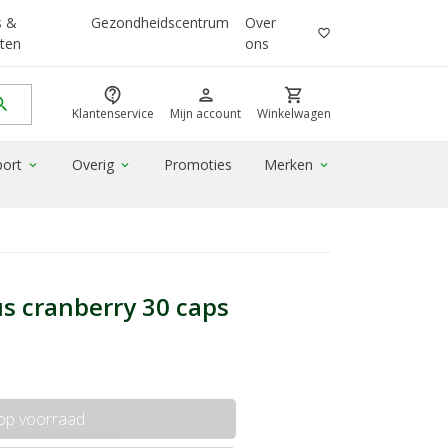
s &
Gezondheidscentrum
Over
favorite_border
ten
ons
contact_support
person
shopping_cart
rch
Klantenservice
Mijn account
Winkelwagen
port
Overig
Promoties
Merken
expand_more
expand_more
expand_more
us cranberry 30 caps
 op voorraad