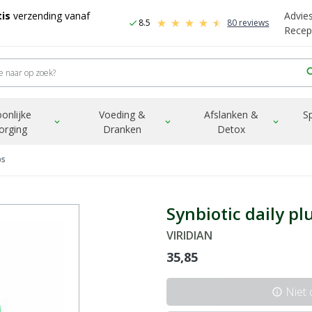
is
verzending vanaf
Advie
8.5
80 reviews
check
Recep
sea
onlijke
Voeding &
Afslanken &
S
expand_more
expand_more
expand_more
orging
Dranken
Detox
ps
Synbiotic daily pl
VIRIDIAN
35,85
Niet
info