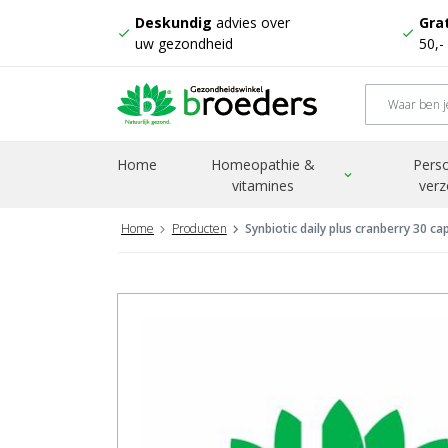
Deskundig
advies over
Grat
check
check
uw gezondheid
50,-
Home
Homeopathie &
Perso
expand_more
vitamines
verz
Home
Producten
Synbiotic daily plus cranberry 30 ca