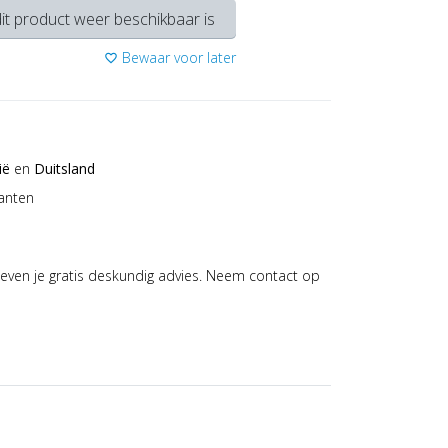
it product weer beschikbaar is
Bewaar voor later
favorite_border
ië
en
Duitsland
anten
even je gratis deskundig advies. Neem contact op