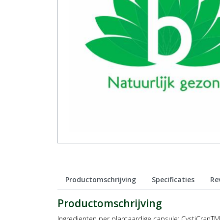
Productomschrijving
Specificaties
Re
Productomschrijving
Ingredienten per plantaardige capsule: CystiCranTM