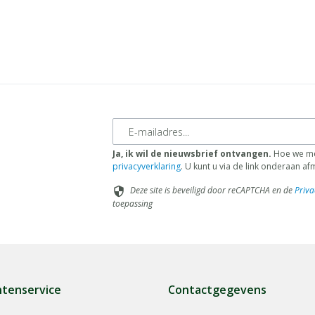
E-mailadres
Ja, ik wil de nieuwsbrief ontvangen.
Hoe we met
privacyverklaring
. U kunt u via de link onderaan a
Deze site is beveiligd door reCAPTCHA en de
Priva
security
toepassing
ntenservice
Contactgegevens