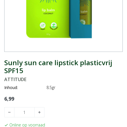
Sunly sun care lipstick plasticvrij
SPF15
ATTITUDE
Inhoud:
8.5gr
6,99
remove
add
Online op voorraad
check