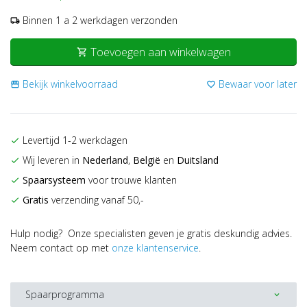
Binnen 1 a 2 werkdagen verzonden
local_shipping
Toevoegen aan winkelwagen
shopping_cart
Bekijk winkelvoorraad
Bewaar voor later
storefront
favorite_border
Levertijd 1-2 werkdagen
check
Wij leveren in
Nederland
,
België
en
Duitsland
check
Spaarsysteem
voor trouwe klanten
check
Gratis
verzending vanaf 50,-
check
Hulp nodig? Onze specialisten geven je gratis deskundig advies.
Neem contact op met
onze klantenservice
.
Spaarprogramma
expand_more