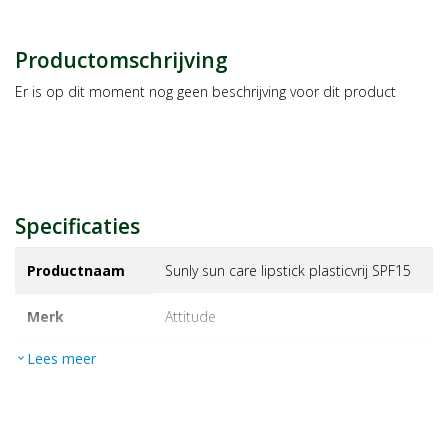
Productomschrijving
Er is op dit moment nog geen beschrijving voor dit product
Specificaties
Productnaam
Sunly sun care lipstick plasticvrij SPF15
Merk
attitude
Lees meer
expand_more
EAN
626232419856
Artikelnummer
1422515