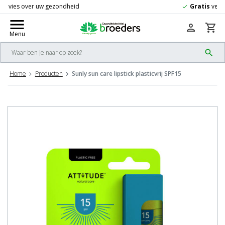
Gratis
verzending vanaf 50,-
check
menu
person
shopping_cart
Menu
search
Home
Producten
Sunly sun care lipstick plasticvrij SPF15