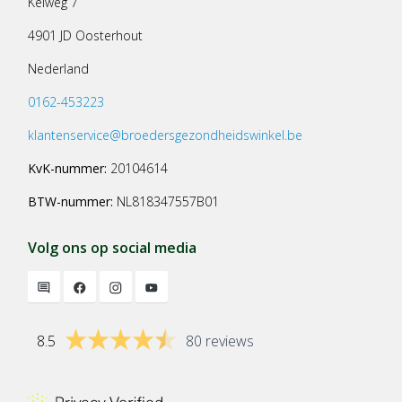
Keiweg 7
4901 JD Oosterhout
Nederland
0162-453223
klantenservice@broedersgezondheidswinkel.be
KvK-nummer:
20104614
BTW-nummer:
NL818347557B01
Volg ons op social media
8.5
80 reviews