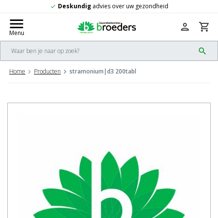
Deskundig
advies over uw gezondheid
check
menu
person
shopping_cart
Menu
search
Home
Producten
stramonium|d3 200tabl