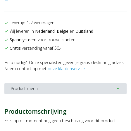
Levertijd 1-2 werkdagen
check
Wij leveren in
Nederland
,
België
en
Duitsland
check
Spaarsysteem
voor trouwe klanten
check
Gratis
verzending vanaf 50,-
check
Hulp nodig? Onze specialisten geven je gratis deskundig advies.
Neem contact op met
onze klantenservice
.
Product menu
expand_more
Productomschrijving
Er is op dit moment nog geen beschrijving voor dit product