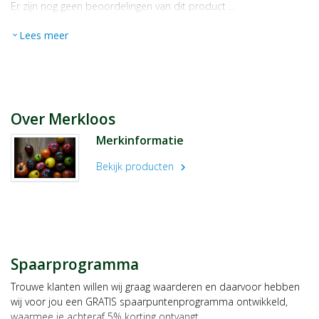
Er zijn nog geen beoordelingen van dit product …
Lees meer
expand_more
Over Merkloos
Merkinformatie
Bekijk producten
chevron_right
Spaarprogramma
Trouwe klanten willen wij graag waarderen en daarvoor hebben
wij voor jou een GRATIS spaarpuntenprogramma ontwikkeld,
waarmee je achteraf 5% korting ontvangt.