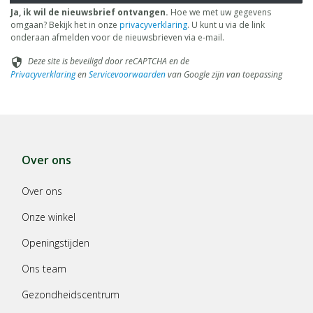
Ja, ik wil de nieuwsbrief ontvangen.
Hoe we met uw gegevens
omgaan? Bekijk het in onze
privacyverklaring
. U kunt u via de link
onderaan afmelden voor de nieuwsbrieven via e-mail.
Deze site is beveiligd door reCAPTCHA en de
security
Privacyverklaring
en
Servicevoorwaarden
van Google zijn van toepassing
Over ons
Over ons
Onze winkel
Openingstijden
Ons team
Gezondheidscentrum