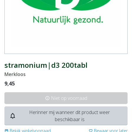
stramonium|d3 200tabl
Merkloos
9,45
Niet op voorraad
info
Herinner mij wanneer dit product weer
notifications_none
beschikbaar is
Bekijk winkelvoorraad
Bewaar voor later
storefront
favorite_border