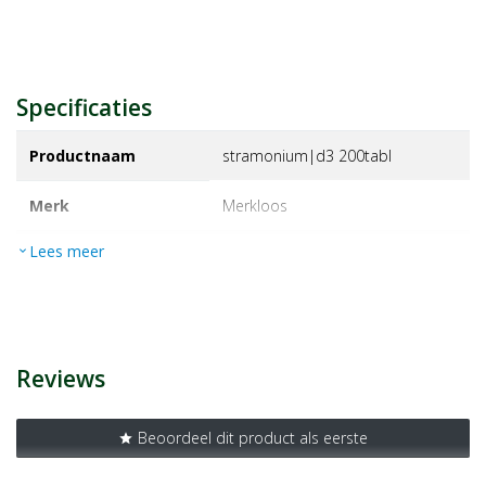
Specificaties
Productnaam
stramonium|d3 200tabl
Merk
merkloos
Lees meer
expand_more
EAN
8728300017352
Artikelnummer
1368423
Reviews
Beoordeel dit product als eerste
star