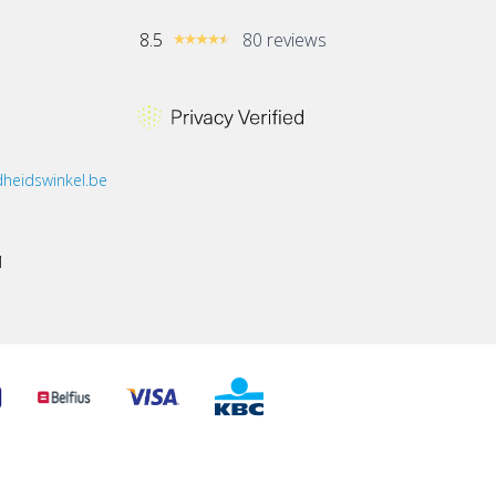
8.5
80 reviews
heidswinkel.be
1