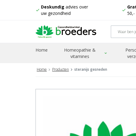
Deskundig
advies over
Grat
check
check
uw gezondheid
50,-
Home
Homeopathie &
Perso
expand_more
vitamines
verz
Home
Producten
steranijs gesneden