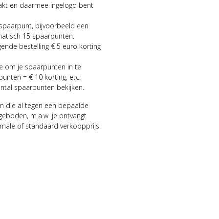
aakt en daarmee ingelogd bent
 spaarpunt, bijvoorbeeld een
matisch 15 spaarpunten.
gende bestelling € 5 euro korting
ie om je spaarpunten in te
punten = € 10 korting, etc.
antal spaarpunten bekijken.
n die al tegen een bepaalde
geboden, m.a.w. je ontvangt
male of standaard verkoopprijs