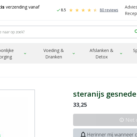
is
verzending vanaf
Advie
8.5
80 reviews
check
Recep
sea
onlijke
Voeding &
Afslanken &
S
expand_more
expand_more
expand_more
orging
Dranken
Detox
steranijs gesned
33,25
Niet
info
notifications_none
Herinner mij wanneer d