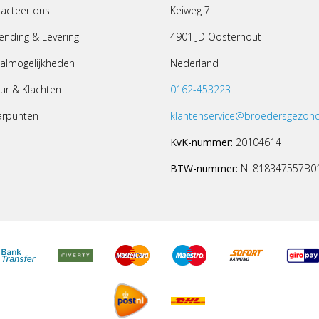
acteer ons
Keiweg 7
ending & Levering
4901 JD Oosterhout
almogelijkheden
Nederland
ur & Klachten
0162-453223
arpunten
klantenservice@broedersgezond
KvK-nummer:
20104614
BTW-nummer:
NL818347557B0