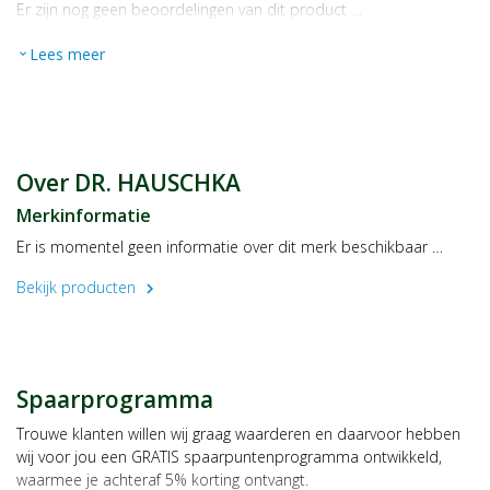
Er zijn nog geen beoordelingen van dit product …
Lees meer
expand_more
Over DR. HAUSCHKA
Merkinformatie
Er is momentel geen informatie over dit merk beschikbaar …
Bekijk producten
chevron_right
Spaarprogramma
Trouwe klanten willen wij graag waarderen en daarvoor hebben
wij voor jou een GRATIS spaarpuntenprogramma ontwikkeld,
waarmee je achteraf 5% korting ontvangt.