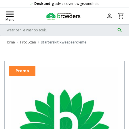
Deskundig
advies over uw gezondheid
check
menu
person
shopping_cart
Menu
search
Home
Producten
starterskit kweepeercrème
Promo