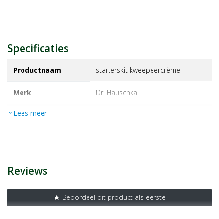
Specificaties
Productnaam
starterskit kweepeercrème
Merk
dr. hauschka
Lees meer
expand_more
EAN
4020829098084
Artikelnummer
1360674
Reviews
Beoordeel dit product als eerste
star