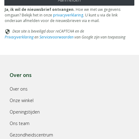
Ja, ik wil de nieuwsbrief ontvangen.
Hoe we met uw gegevens
omgaan? Bekijk het in onze
privacyverklaring
. U kunt u via de link
onderaan afmelden voor de nieuwsbrieven via e-mail.
Deze site is beveiligd door reCAPTCHA en de
security
Privacyverklaring
en
Servicevoorwaarden
van Google zijn van toepassing
Over ons
Over ons
Onze winkel
Openingstijden
Ons team
Gezondheidscentrum