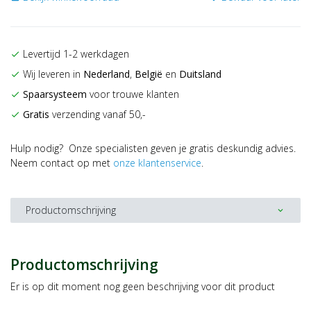
Levertijd 1-2 werkdagen
check
Wij leveren in
Nederland
,
België
en
Duitsland
check
Spaarsysteem
voor trouwe klanten
check
Gratis
verzending vanaf 50,-
check
Hulp nodig? Onze specialisten geven je gratis deskundig advies.
Neem contact op met
onze klantenservice
.
Productomschrijving
expand_more
Productomschrijving
Er is op dit moment nog geen beschrijving voor dit product