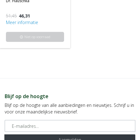
dr. hauschka
51,45
46,31
Meer informatie
Niet op voorraad
info
Blijf op de hoogte
Blijf op de hoogte van alle aanbiedingen en nieuwtjes. Schrijf u in
voor onze maandelijkse nieuwsbrief.
E-mailadres
Aanmelden