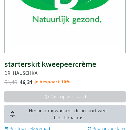
starterskit kweepeercrème
DR. HAUSCHKA
51,45
46,31
je bespaart 10%
Niet op voorraad
info
Herinner mij wanneer dit product weer
notifications_none
beschikbaar is
Bekijk winkelvoorraad
Bewaar voor later
storefront
favorite_border