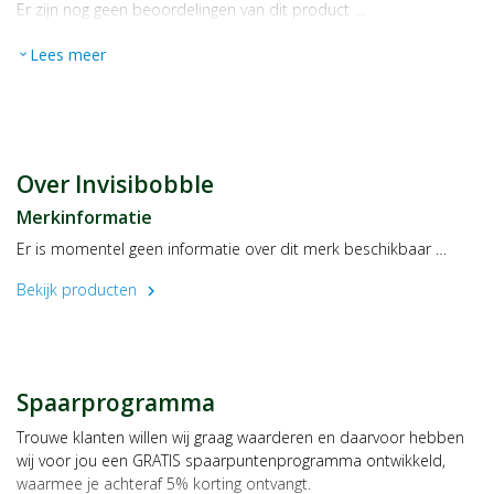
Er zijn nog geen beoordelingen van dit product …
Lees meer
expand_more
Over Invisibobble
Merkinformatie
Er is momentel geen informatie over dit merk beschikbaar …
Bekijk producten
chevron_right
Spaarprogramma
Trouwe klanten willen wij graag waarderen en daarvoor hebben
wij voor jou een GRATIS spaarpuntenprogramma ontwikkeld,
waarmee je achteraf 5% korting ontvangt.