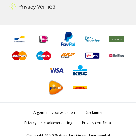
Algemene voorwaarden
Disclaimer
Privacy- en cookieverklaring
Privacy certificaat
Copyright
2026 Broeders Gezondheidswinkel
copyright