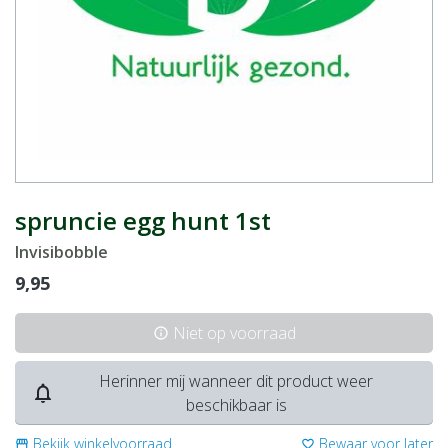
spruncie egg hunt 1st
Invisibobble
9,95
Niet op voorraad
info
Herinner mij wanneer dit product weer
notifications_none
beschikbaar is
Bekijk winkelvoorraad
Bewaar voor later
storefront
favorite_border