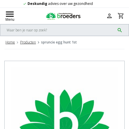
Gratis
verzending vanaf 50,-
check
menu
person
shopping_cart
Menu
search
Home
Producten
spruncie egg hunt 1st