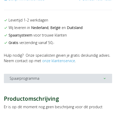
Levertijd 1-2 werkdagen
check
Wij leveren in
Nederland
,
België
en
Duitsland
check
Spaarsysteem
voor trouwe klanten
check
Gratis
verzending vanaf 50,-
check
Hulp nodig? Onze specialisten geven je gratis deskundig advies.
Neem contact op met
onze klantenservice
.
Spaarprogramma
expand_more
Productomschrijving
Er is op dit moment nog geen beschrijving voor dit product