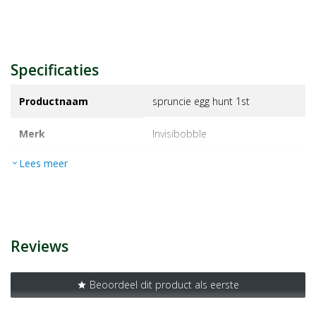
Specificaties
Productnaam
spruncie egg hunt 1st
Merk
invisibobble
Lees meer
expand_more
EAN
4063528060518
Artikelnummer
1421304
Reviews
Beoordeel dit product als eerste
star