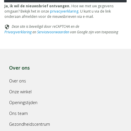
Ja, ik wil de nieuwsbrief ontvangen.
Hoe we met uw gegevens
omgaan? Bekijk het in onze
privacyverklaring
. U kunt u via de link
onderaan afmelden voor de nieuwsbrieven via e-mail.
Deze site is beveiligd door reCAPTCHA en de
security
Privacyverklaring
en
Servicevoorwaarden
van Google zijn van toepassing
Over ons
Over ons
Onze winkel
Openingstijden
Ons team
Gezondheidscentrum