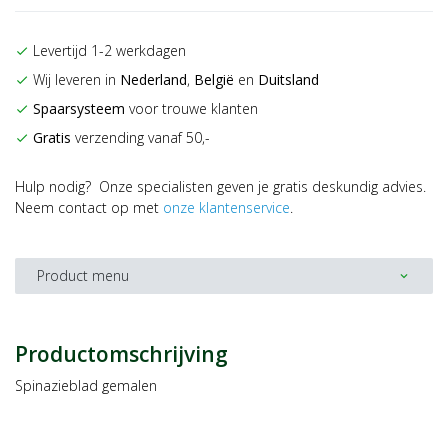
Levertijd 1-2 werkdagen
check
Wij leveren in
Nederland
,
België
en
Duitsland
check
Spaarsysteem
voor trouwe klanten
check
Gratis
verzending vanaf 50,-
check
Hulp nodig? Onze specialisten geven je gratis deskundig advies.
Neem contact op met
onze klantenservice
.
Product menu
expand_more
Productomschrijving
Spinazieblad gemalen