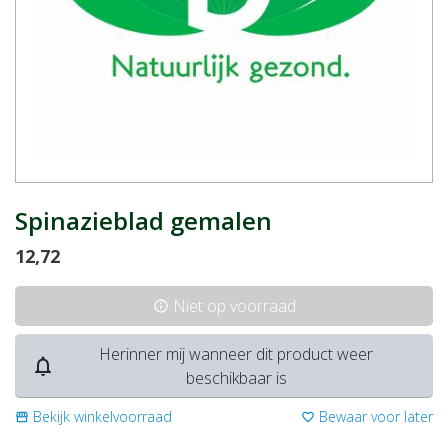
Spinazieblad gemalen
12,72
Niet op voorraad
info
Herinner mij wanneer dit product weer
notifications_none
beschikbaar is
Bekijk winkelvoorraad
Bewaar voor later
storefront
favorite_border