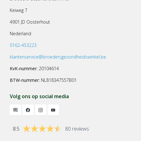
Keiweg 7
4901 JD Oosterhout
Nederland
0162-453223
klantenservice@broedersgezondheidswinkel.be
KvK-nummer:
20104614
BTW-nummer:
NL818347557B01
Volg ons op social media
8.5
80 reviews