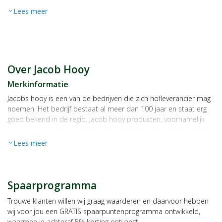
Lees meer
expand_more
Over Jacob Hooy
Merkinformatie
Jacobs hooy is een van de bedrijven die zich hofleverancier mag
noemen. Het bedrijf bestaat al meer dan 100 jaar en staat erg
goed bekend in de regio. Jacob hooy producten, voornamelijk
Jacob hooy kruiden
, zijn dan ook niet weg te denken in de regio
Amsterdam. Jacob hooy staat voor een uitgebreid assortiment
Lees meer
expand_more
met producten van hoge kwaliteit.
Mocht je nog vragen hebben over de Jacob hooy kruiden,
vraag
het dan direct aan een van de medewerkers van Broeders
Spaarprogramma
Gezondheidswinkel. Broeders heeft de Jacob hooy producten al
tijden in het assortiment en kan u een bruikbaar advies geven.
Trouwe klanten willen wij graag waarderen en daarvoor hebben
wij voor jou een GRATIS spaarpuntenprogramma ontwikkeld,
waarmee je achteraf 5% korting ontvangt.