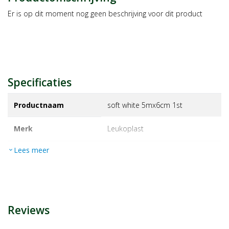
Er is op dit moment nog geen beschrijving voor dit product
Specificaties
Productnaam
soft white 5mx6cm 1st
Merk
leukoplast
Lees meer
expand_more
EAN
4042809658682
Artikelnummer
1240690
Reviews