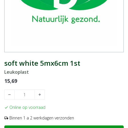
soft white 5mx6cm 1st
Leukoplast
15,69
remove
add
Online op voorraad
check
Binnen 1 a 2 werkdagen verzonden
local_shipping