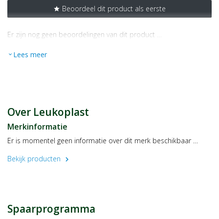
Beoordeel dit product als eerste
star
Er zijn nog geen beoordelingen van dit product …
Lees meer
expand_more
Over Leukoplast
Merkinformatie
Er is momentel geen informatie over dit merk beschikbaar …
Bekijk producten
chevron_right
Spaarprogramma