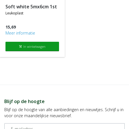
soft white 5mx6cm 1st
leukoplast
15,69
Meer informatie
In winkelwagen
shopping_cart
Blijf op de hoogte
Blijf op de hoogte van alle aanbiedingen en nieuwtjes. Schrijf u in
voor onze maandelijkse nieuwsbrief.
E-mailadres