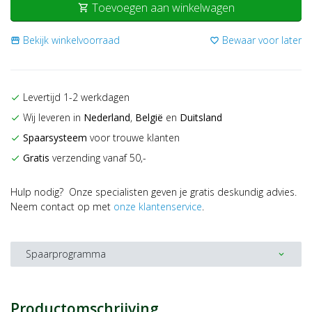
Toevoegen aan winkelwagen
shopping_cart
Bekijk winkelvoorraad
Bewaar voor later
storefront
favorite_border
Levertijd 1-2 werkdagen
check
Wij leveren in
Nederland
,
België
en
Duitsland
check
Spaarsysteem
voor trouwe klanten
check
Gratis
verzending vanaf 50,-
check
Hulp nodig? Onze specialisten geven je gratis deskundig advies.
Neem contact op met
onze klantenservice
.
Spaarprogramma
expand_more
Productomschrijving