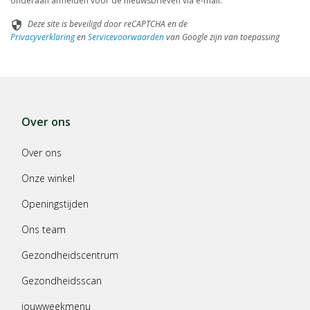
onderaan afmelden voor de nieuwsbrieven via e-mail.
Deze site is beveiligd door reCAPTCHA en de
security
Privacyverklaring
en
Servicevoorwaarden
van Google zijn van toepassing
Over ons
Over ons
Onze winkel
Openingstijden
Ons team
Gezondheidscentrum
Gezondheidsscan
jouwweekmenu