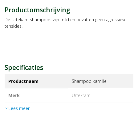
Productomschrijving
De Urtekam shampoos zijn mild en bevatten geen agressieve
tensides.
Specificaties
Productnaam
Shampoo kamille
Merk
urtekram
Lees meer
expand_more
EAN
5765228837443
Artikelnummer
1120946
Maat/inhoud:
500ml