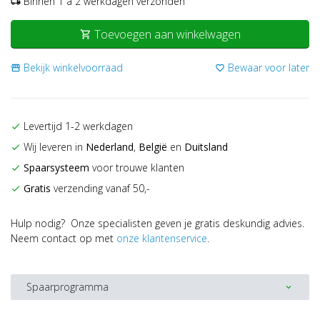
Binnen 1 a 2 werkdagen verzonden
local_shipping
Toevoegen aan winkelwagen
shopping_cart
Bekijk winkelvoorraad
Bewaar voor later
storefront
favorite_border
Levertijd 1-2 werkdagen
check
Wij leveren in
Nederland
,
België
en
Duitsland
check
Spaarsysteem
voor trouwe klanten
check
Gratis
verzending vanaf 50,-
check
Hulp nodig? Onze specialisten geven je gratis deskundig advies.
Neem contact op met
onze klantenservice
.
Spaarprogramma
expand_more