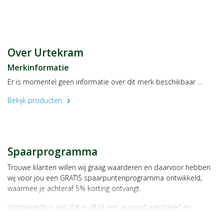
COSMOS Standard.
Gebruik
Aanbrengen in vochtig haar, licht inmasseren.
Even laten inwerken en daarna goed uitspoelen.
Over Urtekram
Merkinformatie
Er is momentel geen informatie over dit merk beschikbaar …
Bekijk producten
chevron_right
Spaarprogramma
Trouwe klanten willen wij graag waarderen en daarvoor hebben
wij voor jou een GRATIS spaarpuntenprogramma ontwikkeld,
waarmee je achteraf 5% korting ontvangt.
Voorwaarde is wel dat je altijd een account aanmaakt en
daarmee ingelogd bent als je een bestelling plaatst.