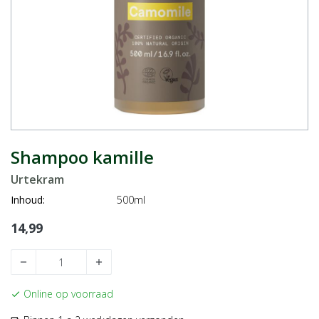
Shampoo kamille
Urtekram
Inhoud:
500ml
14,99
remove
add
Online op voorraad
check