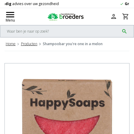
Gratis
verzending vanaf 50,-
check
menu
person
shopping_cart
Menu
search
Home
Producten
Shampoobar you're one in a melon