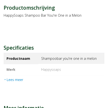
Productomschrijving
HappySoaps Shampoo Bar You're One in a Melon
Specificaties
Productnaam
Shampoobar you're one in a melon
Merk
happysoaps
Lees meer
expand_more
EAN
8720256109143
Artikelnummer
19249329
Maat/inhoud:
70g