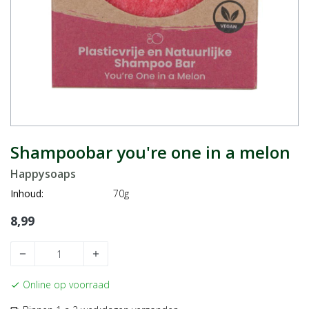
Shampoobar you're one in a melon
Happysoaps
Inhoud:
70g
8,99
remove
add
Online op voorraad
check