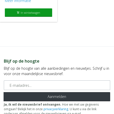
Meer informatie
Shampoo Bar direct door je haar te wrijven. Dit geeft alleen wel
een sterker ontvettend effect.
2. Gebruik het schuim om je haren in te zepen. Masseer het
In winkelwagen
shopping_cart
schuim zorgvuldig door je haar. Je kunt het ook sneller doen,
maar door masseren schud je alle vettigheid en ander vuil uit je
haar.
3. Geniet van de heerlijke wasbeurt en spoel hierna je haar
grondig uit.
4. Berg de Shampoo Bar netjes op, bij voorkeur op een droge
plaats. Voila!
Blijf op de hoogte
Blijf op de hoogte van alle aanbiedingen en nieuwtjes. Schrijf u in
voor onze maandelijkse nieuwsbrief.
E-mailadres
Aanmelden
Ja, ik wil de nieuwsbrief ontvangen.
Hoe we met uw gegevens
omgaan? Bekijk het in onze
privacyverklaring
. U kunt u via de link
onderaan afmelden voor de nieuwsbrieven via e-mail.