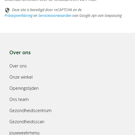
Deze site is beveiligd door reCAPTCHA en de
security
Privacyverklaring
en
Servicevoorwaarden
van Google zijn van toepassing
Over ons
Over ons
Onze winkel
Openingstijden
Ons team
Gezondheidscentrum
Gezondheidsscan
jouwweekmenu