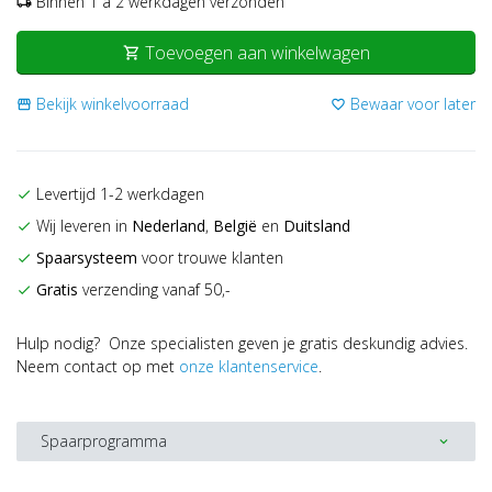
Binnen 1 a 2 werkdagen verzonden
local_shipping
Toevoegen aan winkelwagen
shopping_cart
Bekijk winkelvoorraad
Bewaar voor later
storefront
favorite_border
Levertijd 1-2 werkdagen
check
Wij leveren in
Nederland
,
België
en
Duitsland
check
Spaarsysteem
voor trouwe klanten
check
Gratis
verzending vanaf 50,-
check
Hulp nodig? Onze specialisten geven je gratis deskundig advies.
Neem contact op met
onze klantenservice
.
Spaarprogramma
expand_more