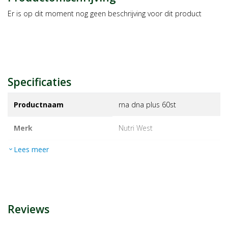
Er is op dit moment nog geen beschrijving voor dit product
Specificaties
Productnaam
rna dna plus 60st
Merk
nutri west
Lees meer
expand_more
EAN
8714144157774
Artikelnummer
1310318
Reviews