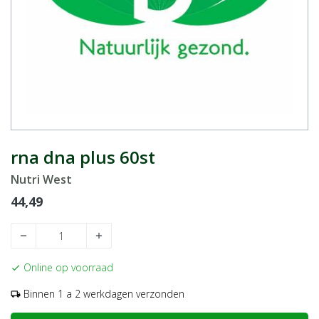
rna dna plus 60st
Nutri West
44,49
remove
add
Online op voorraad
check
Binnen 1 a 2 werkdagen verzonden
local_shipping