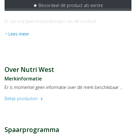
Beoordeel dit product als eerste
star
Er zijn nog geen beoordelingen van dit product …
Lees meer
expand_more
Over Nutri West
Merkinformatie
Er is momentel geen informatie over dit merk beschikbaar …
Bekijk producten
chevron_right
Spaarprogramma