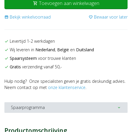
Toevoegen aan winkelwagen
shopping_cart
Bekijk winkelvoorraad
Bewaar voor later
storefront
favorite_border
Levertijd 1-2 werkdagen
check
Wij leveren in
Nederland
,
België
en
Duitsland
check
Spaarsysteem
voor trouwe klanten
check
Gratis
verzending vanaf 50,-
check
Hulp nodig? Onze specialisten geven je gratis deskundig advies.
Neem contact op met
onze klantenservice
.
Spaarprogramma
expand_more
Productomschrijving