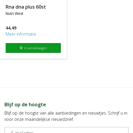
rna dna plus 60st
nutri west
44,49
Meer informatie
In winkelwagen
shopping_cart
Blijf op de hoogte
Blijf op de hoogte van alle aanbiedingen en nieuwtjes. Schrijf u in
voor onze maandelijkse nieuwsbrief.
E-mailadres