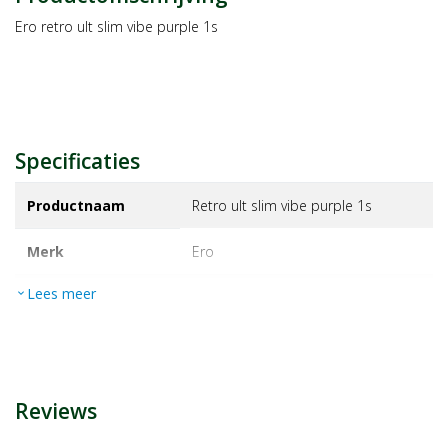
Ero retro ult slim vibe purple 1s
Specificaties
Productnaam
Retro ult slim vibe purple 1s
Merk
ero
Lees meer
expand_more
EAN
8713221014542
Artikelnummer
1136332
Reviews