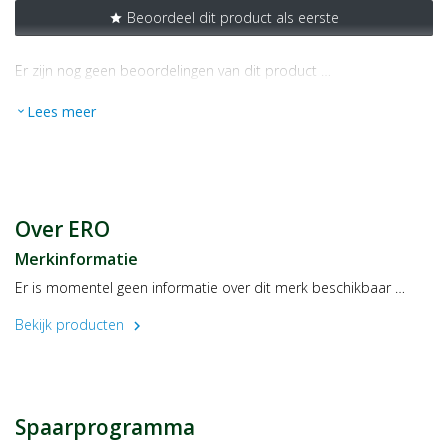
Beoordeel dit product als eerste
star
Er zijn nog geen beoordelingen van dit product …
Lees meer
expand_more
Over ERO
Merkinformatie
Er is momentel geen informatie over dit merk beschikbaar …
Bekijk producten
chevron_right
Spaarprogramma