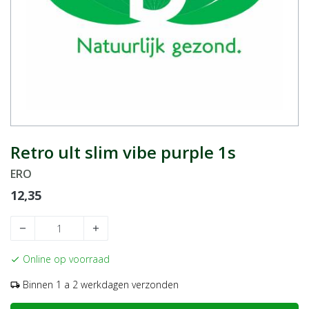
Retro ult slim vibe purple 1s
ERO
12,35
remove
add
Online op voorraad
check
Binnen 1 a 2 werkdagen verzonden
local_shipping