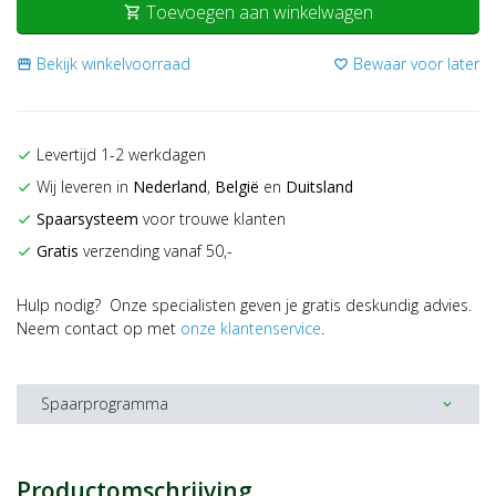
Toevoegen aan winkelwagen
shopping_cart
Bekijk winkelvoorraad
Bewaar voor later
storefront
favorite_border
Levertijd 1-2 werkdagen
check
Wij leveren in
Nederland
,
België
en
Duitsland
check
Spaarsysteem
voor trouwe klanten
check
Gratis
verzending vanaf 50,-
check
Hulp nodig? Onze specialisten geven je gratis deskundig advies.
Neem contact op met
onze klantenservice
.
Spaarprogramma
expand_more
Productomschrijving