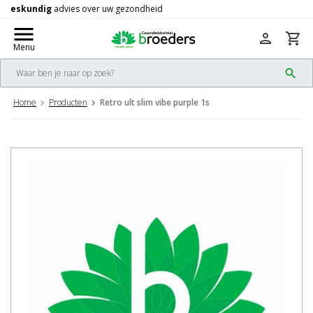
Gratis
verzending vanaf 50,-
check
menu
person
shopping_cart
Menu
search
Home
Producten
Retro ult slim vibe purple 1s