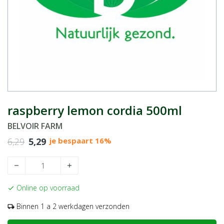
raspberry lemon cordia 500ml
BELVOIR FARM
6,29
5,29
je bespaart 16%
remove
add
Online op voorraad
check
Binnen 1 a 2 werkdagen verzonden
local_shipping