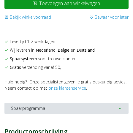
Toevoegen aan winkelwagen
shopping_cart
Bekijk winkelvoorraad
Bewaar voor later
storefront
favorite_border
Levertijd 1-2 werkdagen
check
Wij leveren in
Nederland
,
België
en
Duitsland
check
Spaarsysteem
voor trouwe klanten
check
Gratis
verzending vanaf 50,-
check
Hulp nodig? Onze specialisten geven je gratis deskundig advies.
Neem contact op met
onze klantenservice
.
Spaarprogramma
expand_more
Productomschrijving