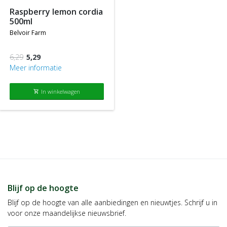
raspberry lemon cordia
500ml
belvoir farm
6,29
5,29
Meer informatie
In winkelwagen
shopping_cart
Blijf op de hoogte
Blijf op de hoogte van alle aanbiedingen en nieuwtjes. Schrijf u in
voor onze maandelijkse nieuwsbrief.