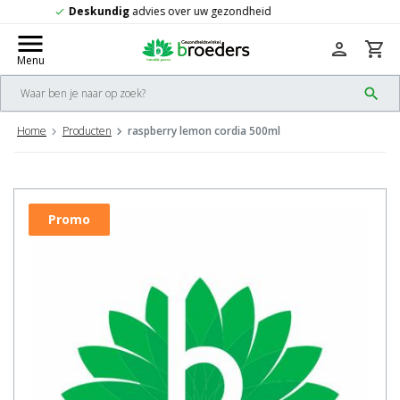
Gratis
verzending vanaf 50,-
check
menu
person
shopping_cart
Menu
search
Home
Producten
raspberry lemon cordia 500ml
Promo