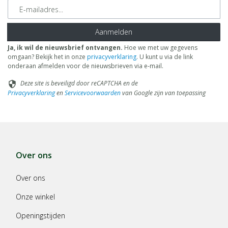
E-mailadres
Aanmelden
Ja, ik wil de nieuwsbrief ontvangen.
Hoe we met uw gegevens
omgaan? Bekijk het in onze
privacyverklaring
. U kunt u via de link
onderaan afmelden voor de nieuwsbrieven via e-mail.
Deze site is beveiligd door reCAPTCHA en de
security
Privacyverklaring
en
Servicevoorwaarden
van Google zijn van toepassing
Over ons
Over ons
Onze winkel
Openingstijden