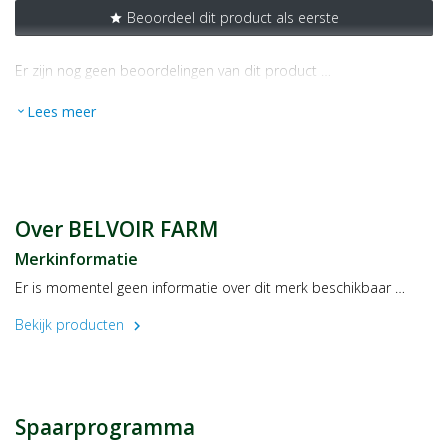
Beoordeel dit product als eerste
star
Er zijn nog geen beoordelingen van dit product …
Lees meer
expand_more
Over BELVOIR FARM
Merkinformatie
Er is momentel geen informatie over dit merk beschikbaar …
Bekijk producten
chevron_right
Spaarprogramma