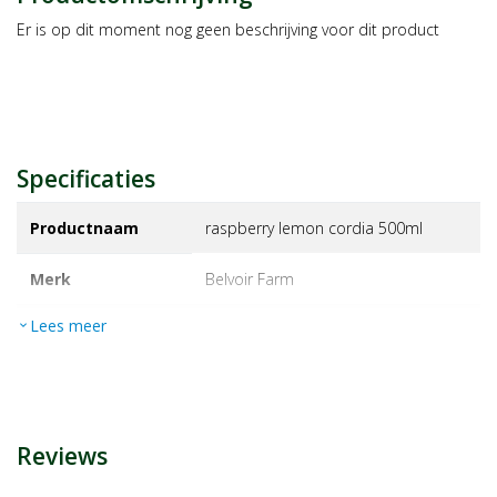
Er is op dit moment nog geen beschrijving voor dit product
Specificaties
Productnaam
raspberry lemon cordia 500ml
Merk
belvoir farm
Lees meer
expand_more
EAN
5022019480203
Artikelnummer
1247131
Reviews