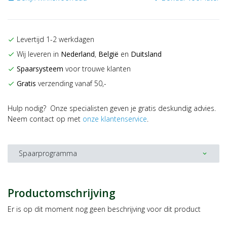
Levertijd 1-2 werkdagen
check
Wij leveren in
Nederland
,
België
en
Duitsland
check
Spaarsysteem
voor trouwe klanten
check
Gratis
verzending vanaf 50,-
check
Hulp nodig? Onze specialisten geven je gratis deskundig advies.
Neem contact op met
onze klantenservice
.
Spaarprogramma
expand_more
Productomschrijving
Er is op dit moment nog geen beschrijving voor dit product