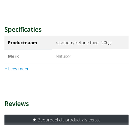
Specificaties
Productnaam
raspberry ketone thee- 200gr
Merk
natusor
Lees meer
expand_more
EAN
8718164641305
Artikelnummer
5131345
Reviews
Beoordeel dit product als eerste
star