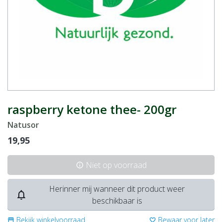
raspberry ketone thee- 200gr
Natusor
19,95
Niet op voorraad
info
Herinner mij wanneer dit product weer
notifications_none
beschikbaar is
Bekijk winkelvoorraad
Bewaar voor later
storefront
favorite_border