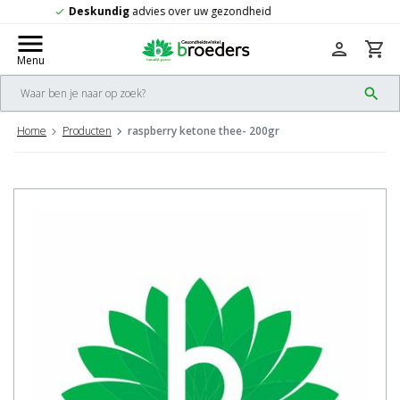
Gratis
verzending vanaf 50,-
check
menu
person
shopping_cart
Menu
search
Home
Producten
raspberry ketone thee- 200gr