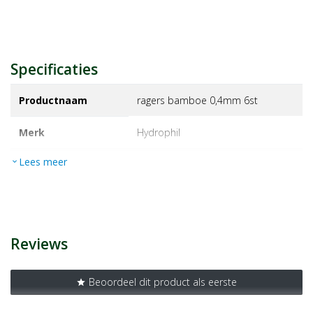
Specificaties
Productnaam
ragers bamboe 0,4mm 6st
Merk
hydrophil
Lees meer
expand_more
EAN
4260397792544
Artikelnummer
1472280
Reviews
Beoordeel dit product als eerste
star