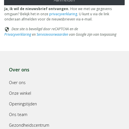
Ja, ik wil de nieuwsbrief ontvangen.
Hoe we met uw gegevens
omgaan? Bekijk het in onze
privacyverklaring
. U kunt u via de link
onderaan afmelden voor de nieuwsbrieven via e-mail.
Deze site is beveiligd door reCAPTCHA en de
security
Privacyverklaring
en
Servicevoorwaarden
van Google zijn van toepassing
Over ons
Over ons
Onze winkel
Openingstijden
Ons team
Gezondheidscentrum