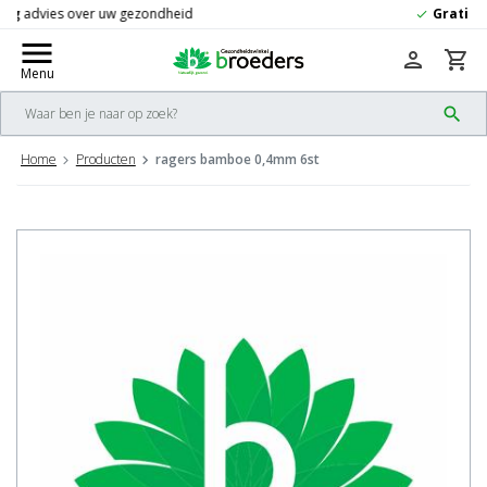
Gratis
verzending vanaf 50,-
check
menu
person
shopping_cart
Menu
search
Home
Producten
ragers bamboe 0,4mm 6st