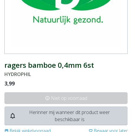
ragers bamboe 0,4mm 6st
HYDROPHIL
3,99
Niet op voorraad
info
Herinner mij wanneer dit product weer
notifications_none
beschikbaar is
Bekijk winkelvoorraad
Bewaar voor later
storefront
favorite_border