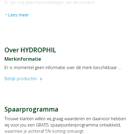
Er zijn nog geen beoordelingen van dit product …
Lees meer
expand_more
Over HYDROPHIL
Merkinformatie
Er is momentel geen informatie over dit merk beschikbaar …
Bekijk producten
chevron_right
Spaarprogramma
Trouwe klanten willen wij graag waarderen en daarvoor hebben
wij voor jou een GRATIS spaarpuntenprogramma ontwikkeld,
waarmee je achteraf 5% korting ontvangt.