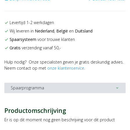
Levertijd 1-2 werkdagen
check
Wij leveren in
Nederland
,
België
en
Duitsland
check
Spaarsysteem
voor trouwe klanten
check
Gratis
verzending vanaf 50,-
check
Hulp nodig? Onze specialisten geven je gratis deskundig advies.
Neem contact op met
onze klantenservice
.
Spaarprogramma
expand_more
Productomschrijving
Er is op dit moment nog geen beschrijving voor dit product