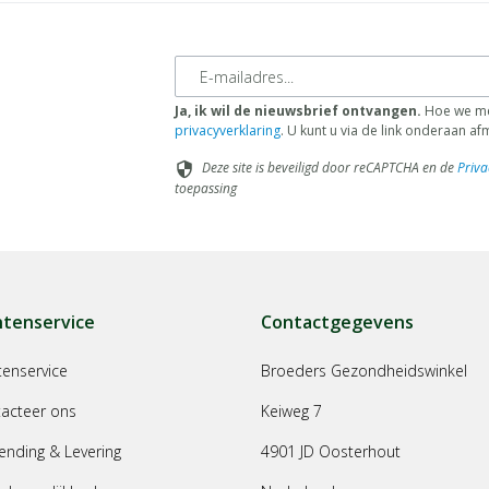
E-mailadres
Ja, ik wil de nieuwsbrief ontvangen.
Hoe we met
privacyverklaring
. U kunt u via de link onderaan a
Deze site is beveiligd door reCAPTCHA en de
Priva
security
toepassing
ntenservice
Contactgegevens
tenservice
Broeders Gezondheidswinkel
acteer ons
Keiweg 7
ending & Levering
4901 JD Oosterhout