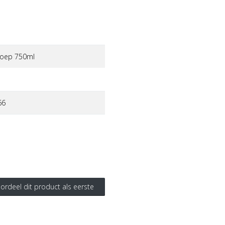
soep 750ml
66
ordeel dit product als eerste