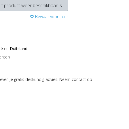
it product weer beschikbaar is
Bewaar voor later
favorite_border
ië
en
Duitsland
anten
even je gratis deskundig advies. Neem contact op