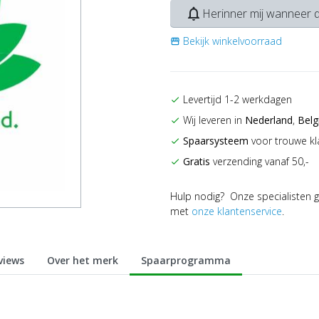
notifications_none
Herinner mij wanneer d
Bekijk winkelvoorraad
storefront
Levertijd 1-2 werkdagen
check
Wij leveren in
Nederland
,
Belg
check
Spaarsysteem
voor trouwe kl
check
Gratis
verzending vanaf 50,-
check
Hulp nodig? Onze specialisten g
met
onze klantenservice
.
views
Over het merk
Spaarprogramma