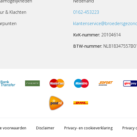
almogelijkheden
Nederland
ur & Klachten
0162-453223
arpunten
klantenservice@broedersgezond
KvK-nummer:
20104614
BTW-nummer:
NL818347557B0
e voorwaarden
Disclaimer
Privacy- en cookieverklaring
Privacy c