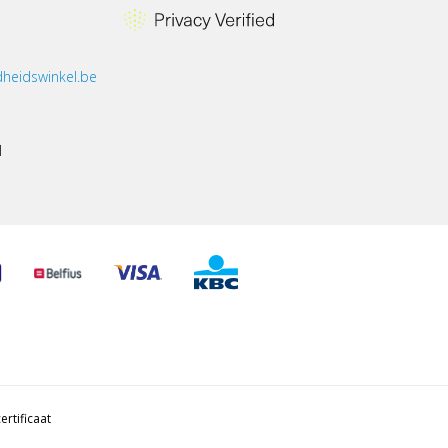
heidswinkel.be
1
ertificaat