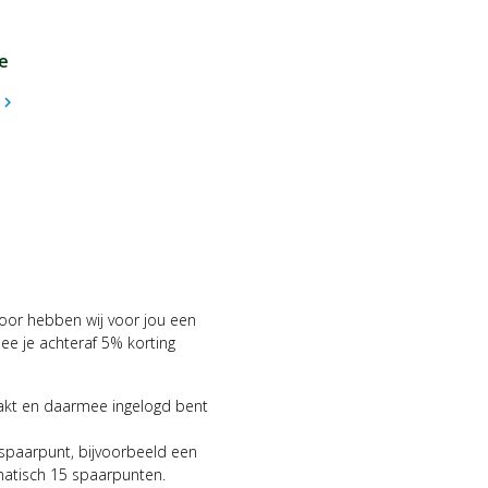
e
hevron_right
voor hebben wij voor jou een
 je achteraf 5% korting
aakt en daarmee ingelogd bent
 spaarpunt, bijvoorbeeld een
matisch 15 spaarpunten.