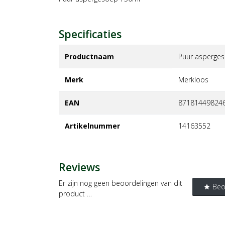
Specificaties
Productnaam
Puur asperge
Merk
merkloos
EAN
87181449824
Artikelnummer
14163552
Reviews
Er zijn nog geen beoordelingen van dit
Beo
star
product …