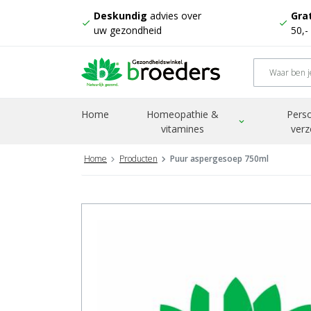
Deskundig
advies over
Grat
check
check
uw gezondheid
50,-
Home
Homeopathie &
Perso
expand_more
vitamines
verz
Home
Producten
Puur aspergesoep 750ml