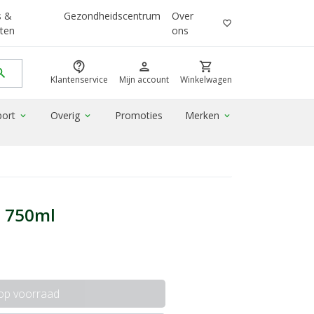
s &
Gezondheidscentrum
Over
favorite_border
ten
ons
contact_support
person
shopping_cart
rch
Klantenservice
Mijn account
Winkelwagen
port
Overig
Promoties
Merken
expand_more
expand_more
expand_more
p 750ml
 op voorraad