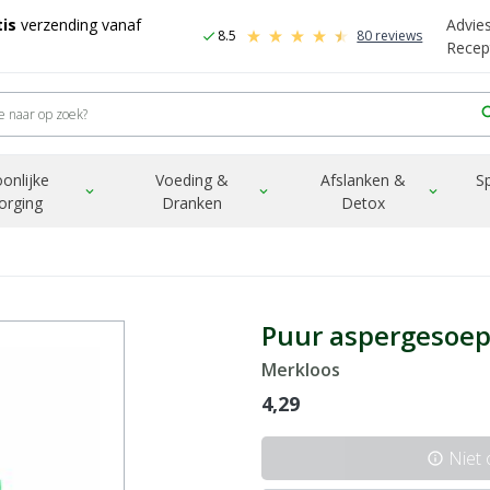
is
verzending vanaf
Advie
8.5
80 reviews
check
Recep
sea
onlijke
Voeding &
Afslanken &
S
expand_more
expand_more
expand_more
orging
Dranken
Detox
Puur aspergesoe
Merkloos
4,29
Niet
info