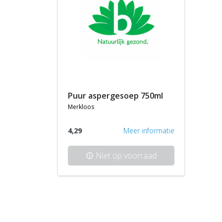
puur aspergesoep 750ml
merkloos
4,29
Meer informatie
Niet op voorraad
info