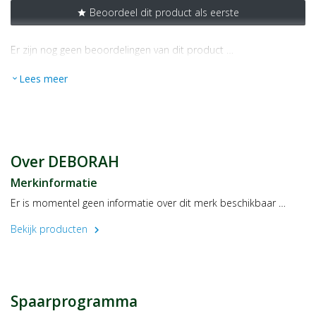
Beoordeel dit product als eerste
star
Er zijn nog geen beoordelingen van dit product …
Lees meer
expand_more
Over DEBORAH
Merkinformatie
Er is momentel geen informatie over dit merk beschikbaar …
Bekijk producten
chevron_right
Spaarprogramma