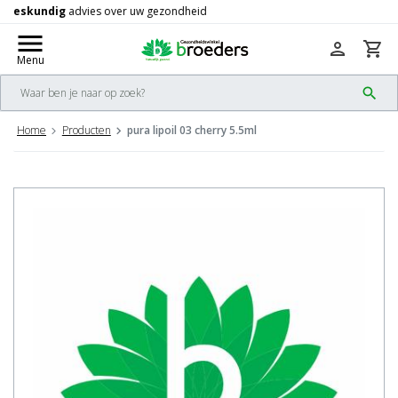
Gratis
verzending vanaf 50,-
check
menu
person
shopping_cart
Menu
search
Home
Producten
pura lipoil 03 cherry 5.5ml