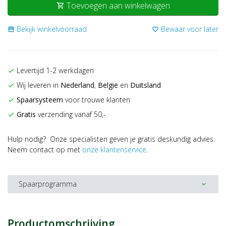
Toevoegen aan winkelwagen
shopping_cart
Bekijk winkelvoorraad
Bewaar voor later
storefront
favorite_border
Levertijd 1-2 werkdagen
check
Wij leveren in
Nederland
,
België
en
Duitsland
check
Spaarsysteem
voor trouwe klanten
check
Gratis
verzending vanaf 50,-
check
Hulp nodig? Onze specialisten geven je gratis deskundig advies.
Neem contact op met
onze klantenservice
.
Spaarprogramma
expand_more
Productomschrijving