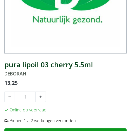
pura lipoil 03 cherry 5.5ml
DEBORAH
13,25
remove
add
Online op voorraad
check
Binnen 1 a 2 werkdagen verzonden
local_shipping