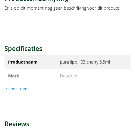
Er is op dit moment nog geen beschrijving voor dit product
Specificaties
Productnaam
pura lipoil 03 cherry 5.5ml
Merk
deborah
Lees meer
expand_more
EAN
8009518468502
Artikelnummer
1463631
Reviews