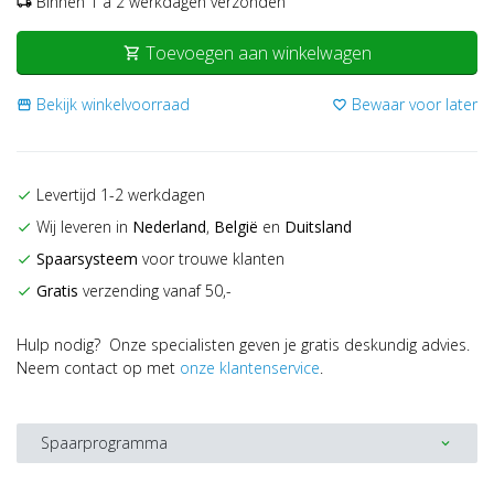
Binnen 1 a 2 werkdagen verzonden
local_shipping
Toevoegen aan winkelwagen
shopping_cart
Bekijk winkelvoorraad
Bewaar voor later
storefront
favorite_border
Levertijd 1-2 werkdagen
check
Wij leveren in
Nederland
,
België
en
Duitsland
check
Spaarsysteem
voor trouwe klanten
check
Gratis
verzending vanaf 50,-
check
Hulp nodig? Onze specialisten geven je gratis deskundig advies.
Neem contact op met
onze klantenservice
.
Spaarprogramma
expand_more