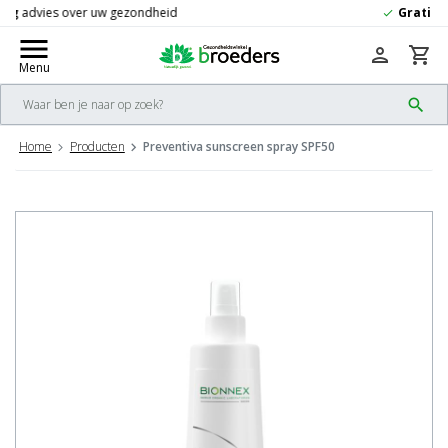
Gratis
verzending vanaf 50,-
check
menu
person
shopping_cart
Menu
search
Home
Producten
Preventiva sunscreen spray SPF50