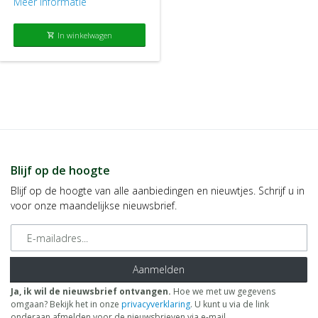
Meer informatie
In winkelwagen
shopping_cart
Blijf op de hoogte
Blijf op de hoogte van alle aanbiedingen en nieuwtjes. Schrijf u in
voor onze maandelijkse nieuwsbrief.
E-mailadres
Aanmelden
Ja, ik wil de nieuwsbrief ontvangen.
Hoe we met uw gegevens
omgaan? Bekijk het in onze
privacyverklaring
. U kunt u via de link
onderaan afmelden voor de nieuwsbrieven via e-mail.