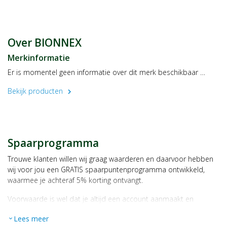
Breng opnieuw aan na het zwemmen, zweten en afdrogen.
Bewaren
Bewaren bij kamertemperatuur.
Over BIONNEX
Waarschuwingen
Merkinformatie
Alleen voor uitwendig gebruik. Oogcontact vermijden. Uit de
Er is momentel geen informatie over dit merk beschikbaar …
buurt uit de buurt van kinderen houden.
Bekijk producten
chevron_right
Spaarprogramma
Trouwe klanten willen wij graag waarderen en daarvoor hebben
wij voor jou een GRATIS spaarpuntenprogramma ontwikkeld,
waarmee je achteraf 5% korting ontvangt.
Voorwaarde is wel dat je altijd een account aanmaakt en
daarmee ingelogd bent als je een bestelling plaatst.
Lees meer
expand_more
Bij iedere bestelling ontvang je per bestede euro 1 spaarpunt,