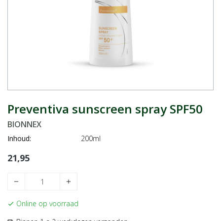
Preventiva sunscreen spray SPF50
BIONNEX
Inhoud:
200ml
21,95
remove
add
Online op voorraad
check