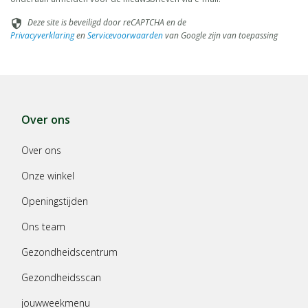
Deze site is beveiligd door reCAPTCHA en de
security
Privacyverklaring
en
Servicevoorwaarden
van Google zijn van toepassing
Over ons
Over ons
Onze winkel
Openingstijden
Ons team
Gezondheidscentrum
Gezondheidsscan
jouwweekmenu