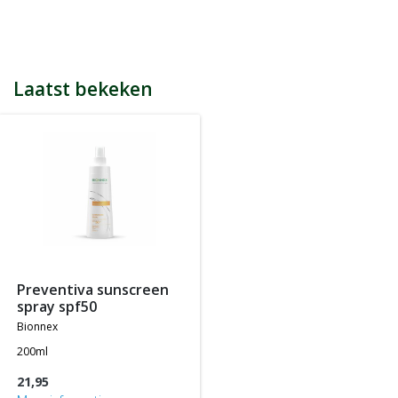
bijvoorbeeld een product kost € 15,25 en daarmee ontvang je
automatisch 15 spaarpunten.
Indien je 100 spaarpunten heeft, kun je bij jouw volgende
bestelling € 5 euro korting genieten.
Tijdens het afrekenen zie je dan onderaan een optie om je
Laatst bekeken
spaarpunten in te wisselen, 100 spaarpunten = € 5 korting, 200
spaarpunten = € 10 korting, etc.
In jouw accountgegevens kun je altijd jou actuele aantal
spaarpunten bekijken.
LET OP: Je ontvangt geen spaarpunten op producten die al tegen
een bepaalde actieprijs of met een bepaalde korting worden
aangeboden, m.a.w. je ontvangt alleen spaarpunten op
producten die tegen de normale of standaard verkoopprijs
worden aangeboden.
preventiva sunscreen
spray spf50
bionnex
200ml
21,95