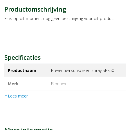
Productomschrijving
Er is op dit moment nog geen beschrijving voor dit product
Specificaties
Productnaam
Preventiva sunscreen spray SPF50
Merk
bionnex
Lees meer
expand_more
EAN
7350104242640
Artikelnummer
1426154
Maat/inhoud:
200ml