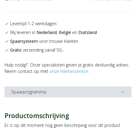
Levertijd 1-2 werkdagen
check
Wij leveren in
Nederland
,
België
en
Duitsland
check
Spaarsysteem
voor trouwe klanten
check
Gratis
verzending vanaf 50,-
check
Hulp nodig? Onze specialisten geven je gratis deskundig advies.
Neem contact op met
onze klantenservice
.
Spaarprogramma
expand_more
Productomschrijving
Er is op dit moment nog geen beschrijving voor dit product