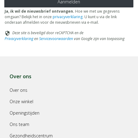
Aanmelden
Ja, ik wil de nieuwsbrief ontvangen.
Hoe we met uw gegevens
omgaan? Bekijk het in onze
privacyverklaring
. U kunt u via de link
onderaan afmelden voor de nieuwsbrieven via e-mail.
Deze site is beveiligd door reCAPTCHA en de
security
Privacyverklaring
en
Servicevoorwaarden
van Google zijn van toepassing
Over ons
Over ons
Onze winkel
Openingstijden
Ons team
Gezondheidscentrum