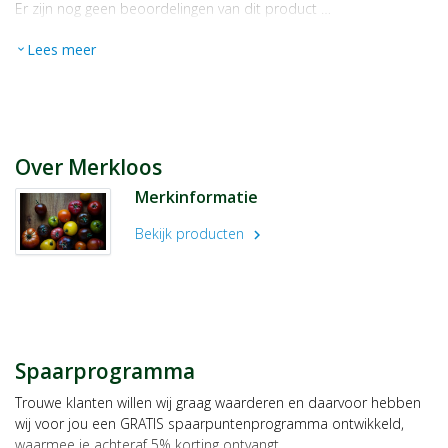
Er zijn nog geen beoordelingen van dit product …
Lees meer
expand_more
Over Merkloos
Merkinformatie
Bekijk producten
chevron_right
Spaarprogramma
Trouwe klanten willen wij graag waarderen en daarvoor hebben
wij voor jou een GRATIS spaarpuntenprogramma ontwikkeld,
waarmee je achteraf 5% korting ontvangt.