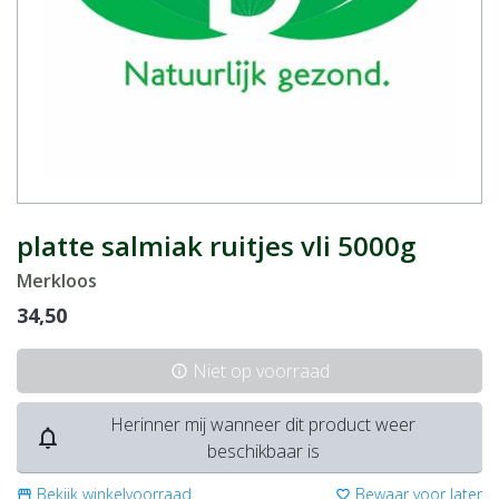
platte salmiak ruitjes vli 5000g
Merkloos
34,50
Niet op voorraad
info
Herinner mij wanneer dit product weer
notifications_none
beschikbaar is
Bekijk winkelvoorraad
Bewaar voor later
storefront
favorite_border