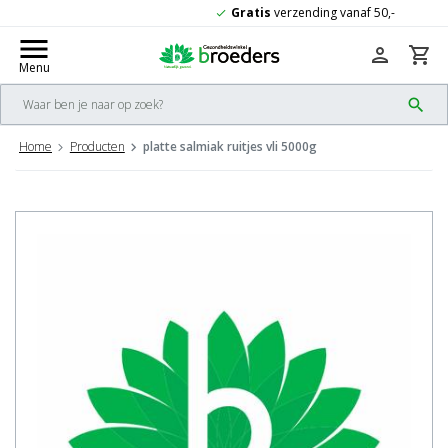
Gratis
verzending vanaf 50,-
check
menu
person
shopping_cart
Menu
search
Home
Producten
platte salmiak ruitjes vli 5000g