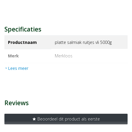
Specificaties
Productnaam
platte salmiak ruitjes vli 5000g
Merk
merkloos
Lees meer
expand_more
EAN
8712514011411
Artikelnummer
1382195
Reviews
Beoordeel dit product als eerste
star