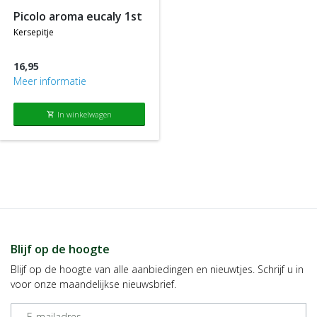
picolo aroma eucaly 1st
kersepitje
16,95
Meer informatie
In winkelwagen
shopping_cart
Blijf op de hoogte
Blijf op de hoogte van alle aanbiedingen en nieuwtjes. Schrijf u in
voor onze maandelijkse nieuwsbrief.
E-mailadres