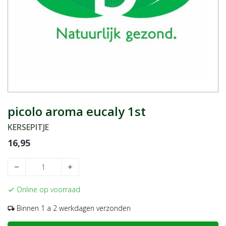
picolo aroma eucaly 1st
KERSEPITJE
16,95
remove
add
Online op voorraad
check
Binnen 1 a 2 werkdagen verzonden
local_shipping