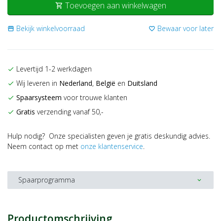
Toevoegen aan winkelwagen
shopping_cart
Bekijk winkelvoorraad
Bewaar voor later
storefront
favorite_border
Levertijd 1-2 werkdagen
check
Wij leveren in
Nederland
,
België
en
Duitsland
check
Spaarsysteem
voor trouwe klanten
check
Gratis
verzending vanaf 50,-
check
Hulp nodig? Onze specialisten geven je gratis deskundig advies.
Neem contact op met
onze klantenservice
.
Spaarprogramma
expand_more
Productomschrijving