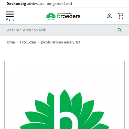
Gratis
verzending vanaf 50,-
check
menu
person
shopping_cart
Menu
search
Home
Producten
picolo aroma eucaly 1st