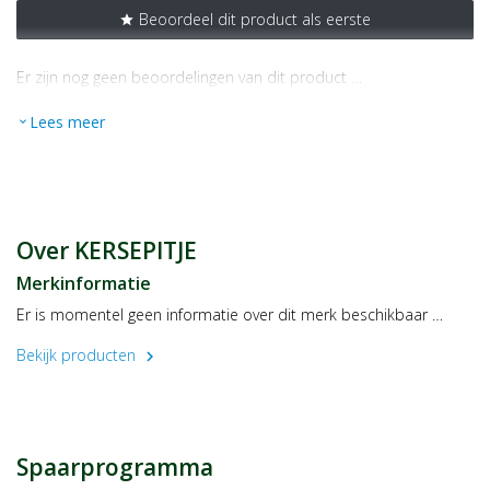
Beoordeel dit product als eerste
star
Er zijn nog geen beoordelingen van dit product …
Lees meer
expand_more
Over KERSEPITJE
Merkinformatie
Er is momentel geen informatie over dit merk beschikbaar …
Bekijk producten
chevron_right
Spaarprogramma