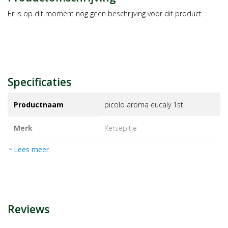
Er is op dit moment nog geen beschrijving voor dit product
Specificaties
Productnaam
picolo aroma eucaly 1st
Merk
kersepitje
Lees meer
expand_more
EAN
5413975002217
Artikelnummer
1445974
Reviews