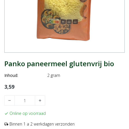
Panko paneermeel glutenvrij bio
Inhoud:
2 gram
3,59
remove
add
Online op voorraad
check
Binnen 1 a 2 werkdagen verzonden
local_shipping