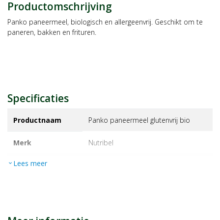
Productomschrijving
Panko paneermeel, biologisch en allergeenvrij. Geschikt om te
paneren, bakken en frituren.
Specificaties
Productnaam
Panko paneermeel glutenvrij bio
Merk
nutribel
Lees meer
expand_more
EAN
5400910303089
Artikelnummer
1468997
Maat/inhoud:
2 gram