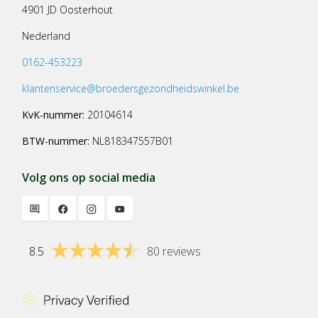
4901 JD Oosterhout
Nederland
0162-453223
klantenservice@broedersgezondheidswinkel.be
KvK-nummer:
20104614
BTW-nummer:
NL818347557B01
Volg ons op social media
8.5
80 reviews