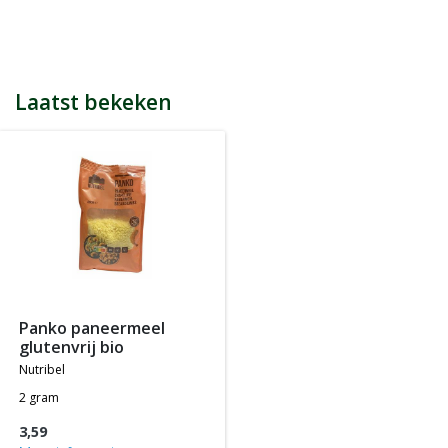
bijvoorbeeld een product kost € 15,25 en daarmee ontvang je
automatisch 15 spaarpunten.
Indien je 100 spaarpunten heeft, kun je bij jouw volgende
bestelling € 5 euro korting genieten.
Tijdens het afrekenen zie je dan onderaan een optie om je
Laatst bekeken
spaarpunten in te wisselen, 100 spaarpunten = € 5 korting, 200
spaarpunten = € 10 korting, etc.
In jouw accountgegevens kun je altijd jou actuele aantal
spaarpunten bekijken.
LET OP: Je ontvangt geen spaarpunten op producten die al tegen
een bepaalde actieprijs of met een bepaalde korting worden
aangeboden, m.a.w. je ontvangt alleen spaarpunten op
producten die tegen de normale of standaard verkoopprijs
worden aangeboden.
panko paneermeel
glutenvrij bio
nutribel
2 gram
3,59