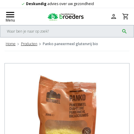
Gratis
verzending vanaf 50,-
check
menu
person
shopping_cart
Menu
search
Home
Producten
Panko paneermeel glutenvrij bio