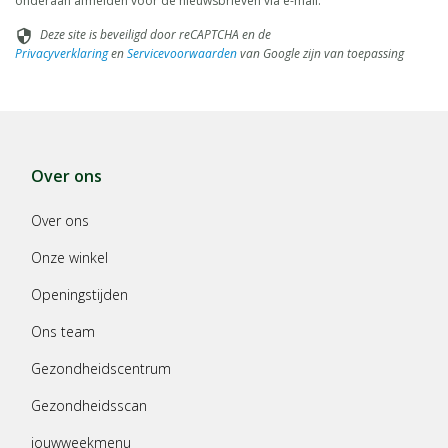
onderaan afmelden voor de nieuwsbrieven via e-mail.
Deze site is beveiligd door reCAPTCHA en de
security
Privacyverklaring
en
Servicevoorwaarden
van Google zijn van toepassing
Over ons
Over ons
Onze winkel
Openingstijden
Ons team
Gezondheidscentrum
Gezondheidsscan
jouwweekmenu