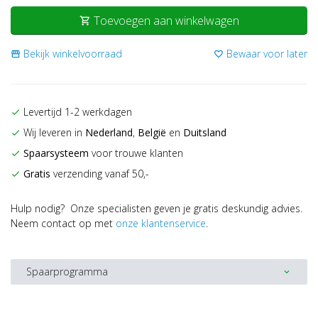
Toevoegen aan winkelwagen
shopping_cart
Bekijk winkelvoorraad
Bewaar voor later
storefront
favorite_border
Levertijd 1-2 werkdagen
check
Wij leveren in
Nederland
,
België
en
Duitsland
check
Spaarsysteem
voor trouwe klanten
check
Gratis
verzending vanaf 50,-
check
Hulp nodig? Onze specialisten geven je gratis deskundig advies.
Neem contact op met
onze klantenservice
.
Spaarprogramma
expand_more