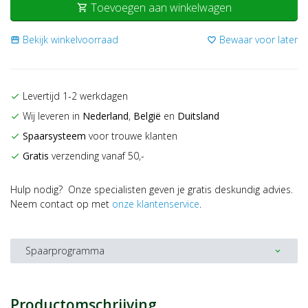
Toevoegen aan winkelwagen
shopping_cart
Bekijk winkelvoorraad
Bewaar voor later
storefront
favorite_border
Levertijd 1-2 werkdagen
check
Wij leveren in
Nederland
,
België
en
Duitsland
check
Spaarsysteem
voor trouwe klanten
check
Gratis
verzending vanaf 50,-
check
Hulp nodig? Onze specialisten geven je gratis deskundig advies.
Neem contact op met
onze klantenservice
.
Spaarprogramma
expand_more
Productomschrijving