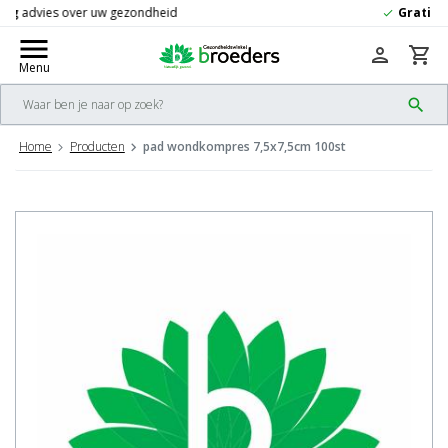
Gratis
verzending vanaf 50,-
check
menu
person
shopping_cart
Menu
search
Home
Producten
pad wondkompres 7,5x7,5cm 100st