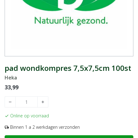
pad wondkompres 7,5x7,5cm 100st
Heka
33,99
remove
add
Online op voorraad
check
Binnen 1 a 2 werkdagen verzonden
local_shipping