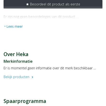
Beoordeel dit product als eerste
star
Er zijn nog geen beoordelingen van dit product …
Lees meer
expand_more
Over Heka
Merkinformatie
Er is momentel geen informatie over dit merk beschikbaar …
Bekijk producten
chevron_right
Spaarprogramma