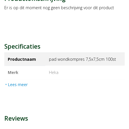
Er is op dit moment nog geen beschrijving voor dit product
Specificaties
Productnaam
pad wondkompres 7,5x7,5cm 100st
Merk
heka
Lees meer
expand_more
EAN
6975074430425
Artikelnummer
1472062
Reviews