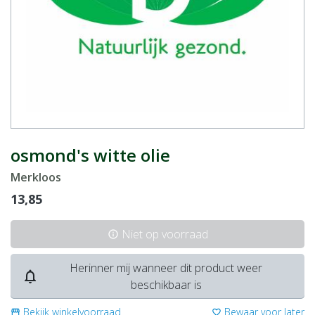
osmond's witte olie
Merkloos
13,85
Niet op voorraad
info
Herinner mij wanneer dit product weer
notifications_none
beschikbaar is
Bekijk winkelvoorraad
Bewaar voor later
storefront
favorite_border