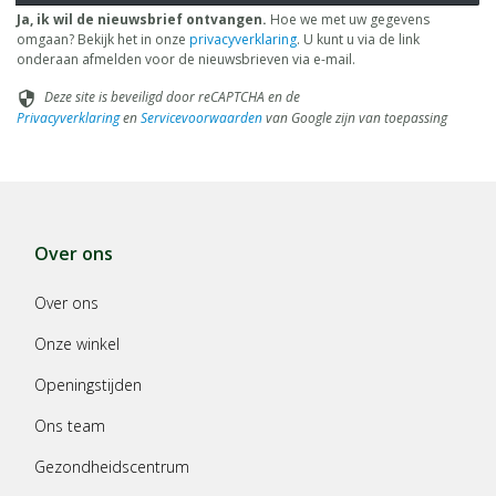
Ja, ik wil de nieuwsbrief ontvangen.
Hoe we met uw gegevens
omgaan? Bekijk het in onze
privacyverklaring
. U kunt u via de link
onderaan afmelden voor de nieuwsbrieven via e-mail.
Deze site is beveiligd door reCAPTCHA en de
security
Privacyverklaring
en
Servicevoorwaarden
van Google zijn van toepassing
Over ons
Over ons
Onze winkel
Openingstijden
Ons team
Gezondheidscentrum