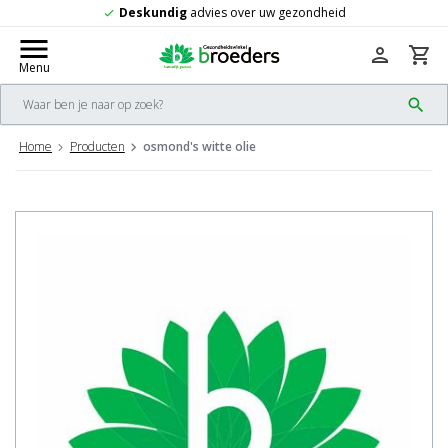
Deskundig
advies over uw gezondheid
check
menu
person
shopping_cart
Menu
search
Home
Producten
osmond's witte olie