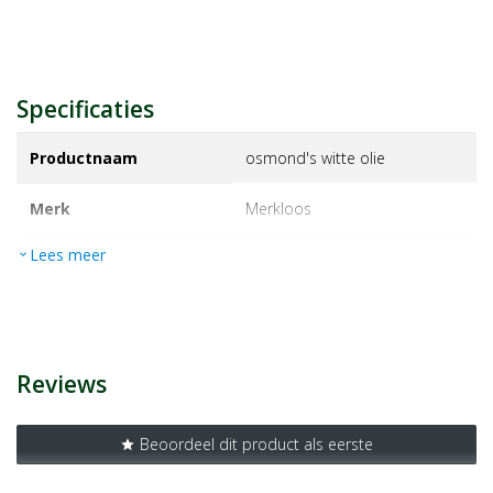
Specificaties
Productnaam
osmond's witte olie
Merk
merkloos
Lees meer
expand_more
EAN
8712146002702
Artikelnummer
18285148
Reviews
Beoordeel dit product als eerste
star