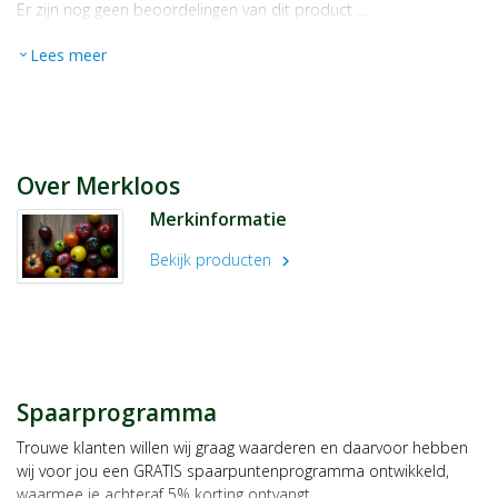
Er zijn nog geen beoordelingen van dit product …
Lees meer
expand_more
Over Merkloos
Merkinformatie
Bekijk producten
chevron_right
Spaarprogramma
Trouwe klanten willen wij graag waarderen en daarvoor hebben
wij voor jou een GRATIS spaarpuntenprogramma ontwikkeld,
waarmee je achteraf 5% korting ontvangt.