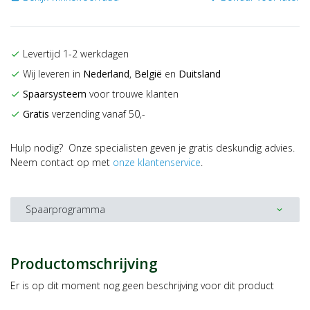
Levertijd 1-2 werkdagen
check
Wij leveren in
Nederland
,
België
en
Duitsland
check
Spaarsysteem
voor trouwe klanten
check
Gratis
verzending vanaf 50,-
check
Hulp nodig? Onze specialisten geven je gratis deskundig advies.
Neem contact op met
onze klantenservice
.
Spaarprogramma
expand_more
Productomschrijving
Er is op dit moment nog geen beschrijving voor dit product