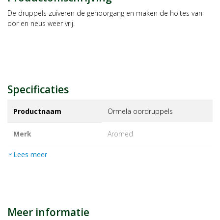
De druppels zuiveren de gehoorgang en maken de holtes van
oor en neus weer vrij.
Specificaties
Productnaam
Ormela oordruppels
Merk
aromed
Lees meer
expand_more
EAN
8714139001525
Artikelnummer
1035762
Maat/inhoud:
10 mil
Meer informatie