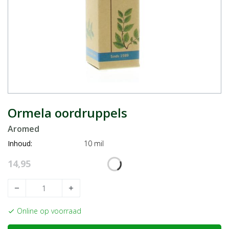
Ormela oordruppels
Aromed
Inhoud:
10 mil
14,95
remove
add
Online op voorraad
check