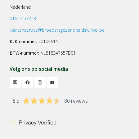
Nederland
0162-453223
klantenservice@broedersgezondheidswinkel.be
KvK-nummer:
20104614
BTW-nummer:
NL818347557B01
Volg ons op social media
8.5
80 reviews