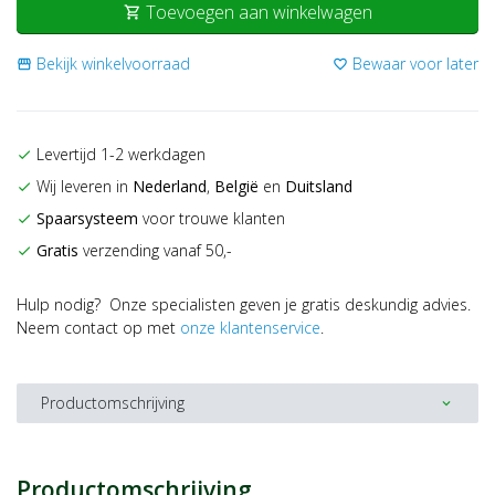
Toevoegen aan winkelwagen
shopping_cart
Bekijk winkelvoorraad
Bewaar voor later
storefront
favorite_border
Levertijd 1-2 werkdagen
check
Wij leveren in
Nederland
,
België
en
Duitsland
check
Spaarsysteem
voor trouwe klanten
check
Gratis
verzending vanaf 50,-
check
Hulp nodig? Onze specialisten geven je gratis deskundig advies.
Neem contact op met
onze klantenservice
.
Productomschrijving
expand_more
Productomschrijving