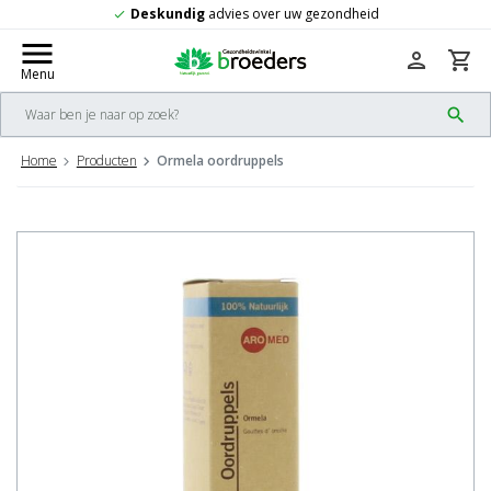
Deskundig
advies over uw gezondheid
check
menu
person
shopping_cart
Menu
search
Home
Producten
Ormela oordruppels