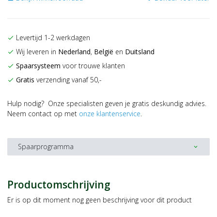
Levertijd 1-2 werkdagen
check
Wij leveren in
Nederland
,
België
en
Duitsland
check
Spaarsysteem
voor trouwe klanten
check
Gratis
verzending vanaf 50,-
check
Hulp nodig? Onze specialisten geven je gratis deskundig advies.
Neem contact op met
onze klantenservice
.
Spaarprogramma
expand_more
Productomschrijving
Er is op dit moment nog geen beschrijving voor dit product