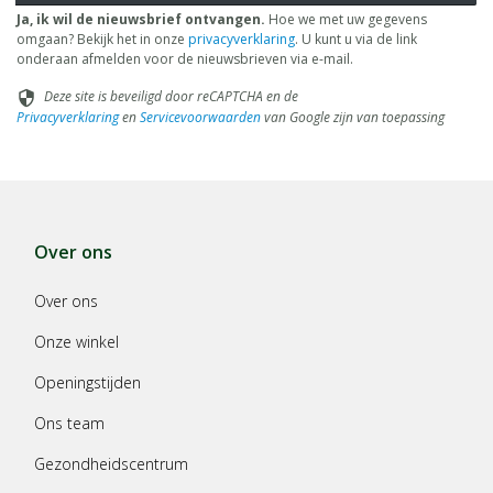
Ja, ik wil de nieuwsbrief ontvangen.
Hoe we met uw gegevens
omgaan? Bekijk het in onze
privacyverklaring
. U kunt u via de link
onderaan afmelden voor de nieuwsbrieven via e-mail.
Deze site is beveiligd door reCAPTCHA en de
security
Privacyverklaring
en
Servicevoorwaarden
van Google zijn van toepassing
Over ons
Over ons
Onze winkel
Openingstijden
Ons team
Gezondheidscentrum