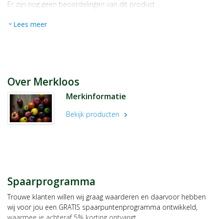
Er zijn nog geen beoordelingen van dit product …
Lees meer
expand_more
Over Merkloos
Merkinformatie
Bekijk producten
chevron_right
Spaarprogramma
Trouwe klanten willen wij graag waarderen en daarvoor hebben
wij voor jou een GRATIS spaarpuntenprogramma ontwikkeld,
waarmee je achteraf 5% korting ontvangt.