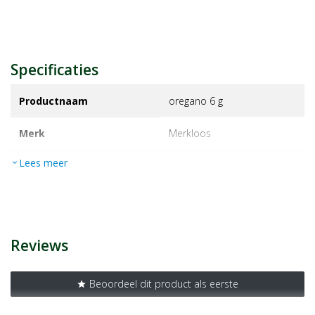
Specificaties
Productnaam
oregano 6 g
Merk
merkloos
Lees meer
expand_more
EAN
8711823049689
Artikelnummer
1365877
Reviews
Beoordeel dit product als eerste
star