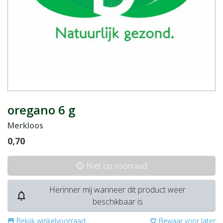
oregano 6 g
Merkloos
0,70
Niet op voorraad
info
Herinner mij wanneer dit product weer
notifications_none
beschikbaar is
Bekijk winkelvoorraad
Bewaar voor later
storefront
favorite_border