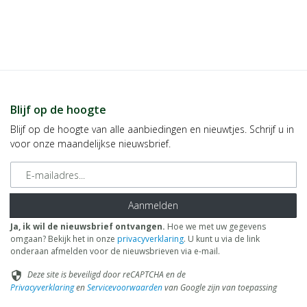
Indien je 100 spaarpunten heeft, kun je bij jouw volgende
bestelling € 5 euro korting genieten.
Tijdens het afrekenen zie je dan onderaan een optie om je
spaarpunten in te wisselen, 100 spaarpunten = € 5 korting, 200
spaarpunten = € 10 korting, etc.
In jouw accountgegevens kun je altijd jou actuele aantal
spaarpunten bekijken.
Blijf op de hoogte
LET OP: Je ontvangt geen spaarpunten op producten die al tegen
Blijf op de hoogte van alle aanbiedingen en nieuwtjes. Schrijf u in
een bepaalde actieprijs of met een bepaalde korting worden
voor onze maandelijkse nieuwsbrief.
aangeboden, m.a.w. je ontvangt alleen spaarpunten op
producten die tegen de normale of standaard verkoopprijs
E-mailadres
worden aangeboden.
Aanmelden
Ja, ik wil de nieuwsbrief ontvangen.
Hoe we met uw gegevens
omgaan? Bekijk het in onze
privacyverklaring
. U kunt u via de link
onderaan afmelden voor de nieuwsbrieven via e-mail.
Deze site is beveiligd door reCAPTCHA en de
security
Privacyverklaring
en
Servicevoorwaarden
van Google zijn van toepassing