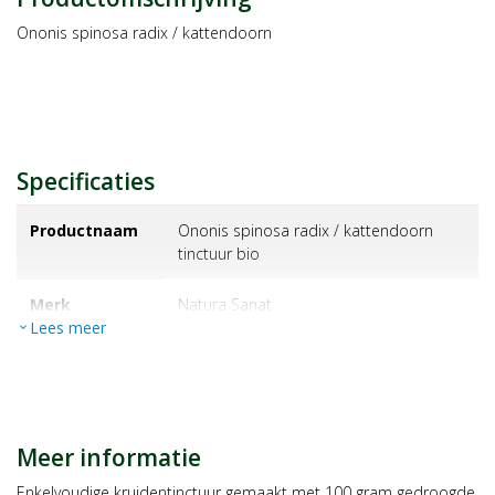
Ononis spinosa radix / kattendoorn
Specificaties
Productnaam
Ononis spinosa radix / kattendoorn
tinctuur bio
Merk
natura sanat
Lees meer
expand_more
EAN
8713589059438
Artikelnummer
1066700
Meer informatie
Maat/inhoud:
100ml
Enkelvoudige kruidentinctuur gemaakt met 100 gram gedroogde