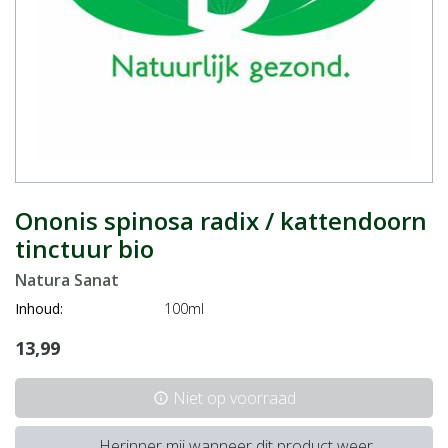
Ononis spinosa radix / kattendoorn
tinctuur bio
Natura Sanat
Inhoud:
100ml
13,99
Niet op voorraad
info
Herinner mij wanneer dit product weer