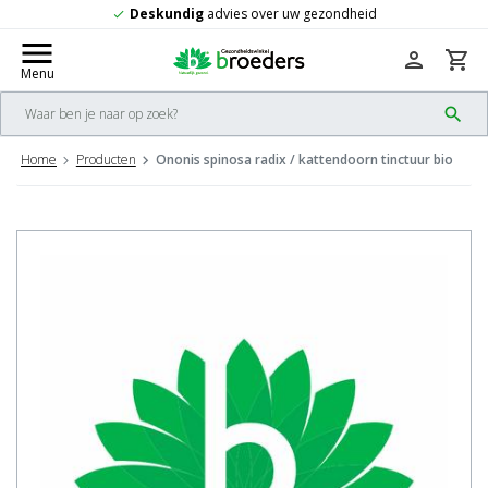
Deskundig
advies over uw gezondheid
check
menu
person
shopping_cart
Menu
search
Home
Producten
Ononis spinosa radix / kattendoorn tinctuur bio