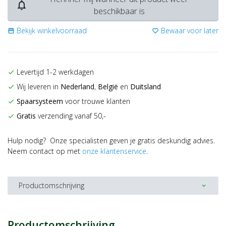
notifications_none
beschikbaar is
Bekijk winkelvoorraad
Bewaar voor later
storefront
favorite_border
Levertijd 1-2 werkdagen
check
Wij leveren in
Nederland
,
België
en
Duitsland
check
Spaarsysteem
voor trouwe klanten
check
Gratis
verzending vanaf 50,-
check
Hulp nodig? Onze specialisten geven je gratis deskundig advies.
Neem contact op met
onze klantenservice
.
Productomschrijving
expand_more
Productomschrijving