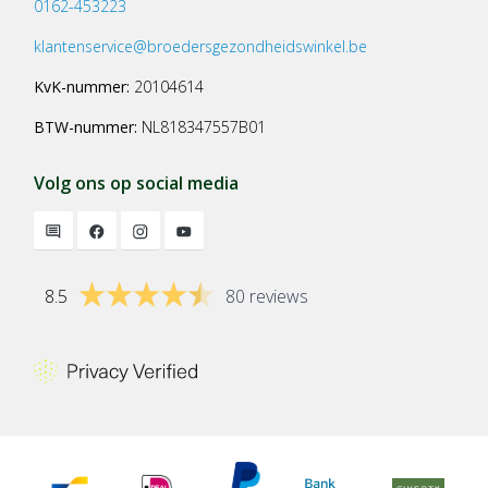
0162-453223
klantenservice@broedersgezondheidswinkel.be
KvK-nummer:
20104614
BTW-nummer:
NL818347557B01
Volg ons op social media
8.5
80 reviews