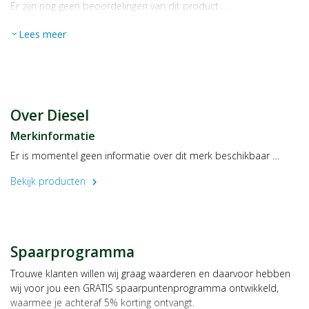
Er zijn nog geen beoordelingen van dit product …
Lees meer
expand_more
Over Diesel
Merkinformatie
Er is momentel geen informatie over dit merk beschikbaar …
Bekijk producten
chevron_right
Spaarprogramma
Trouwe klanten willen wij graag waarderen en daarvoor hebben
wij voor jou een GRATIS spaarpuntenprogramma ontwikkeld,
waarmee je achteraf 5% korting ontvangt.