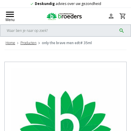
advies over uw gezondheid
Gratis
verze
check
menu
person
shopping_cart
Menu
search
Home
Producten
only the brave men edt# 35ml