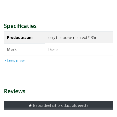
Specificaties
Productnaam
only the brave men edt# 35ml
Merk
diesel
Lees meer
expand_more
EAN
J000027257897
Artikelnummer
1402052
Reviews
Beoordeel dit product als eerste
star