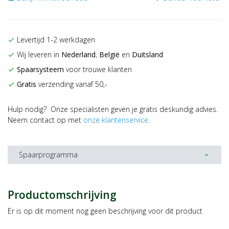
Levertijd 1-2 werkdagen
check
Wij leveren in
Nederland
,
België
en
Duitsland
check
Spaarsysteem
voor trouwe klanten
check
Gratis
verzending vanaf 50,-
check
Hulp nodig? Onze specialisten geven je gratis deskundig advies.
Neem contact op met
onze klantenservice
.
Spaarprogramma
expand_more
Productomschrijving
Er is op dit moment nog geen beschrijving voor dit product