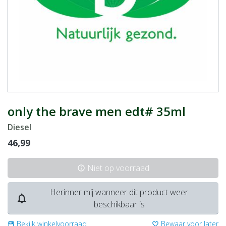
only the brave men edt# 35ml
Diesel
46,99
Niet op voorraad
info
Herinner mij wanneer dit product weer
notifications_none
beschikbaar is
Bekijk winkelvoorraad
Bewaar voor later
storefront
favorite_border