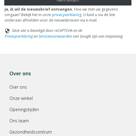
Ja, ik wil de nieuwsbrief ontvangen.
Hoe we met uw gegevens
omgaan? Bekijk het in onze
privacyverklaring
. U kunt u via de link
onderaan afmelden voor de nieuwsbrieven via e-mail.
Deze site is beveiligd door reCAPTCHA en de
security
Privacyverklaring
en
Servicevoorwaarden
van Google zijn van toepassing
Over ons
Over ons
Onze winkel
Openingstijden
Ons team
Gezondheidscentrum