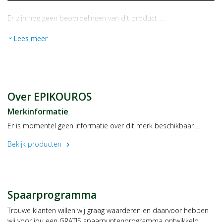
Er zijn nog geen beoordelingen van dit product …
Lees meer
expand_more
Over EPIKOUROS
Merkinformatie
Er is momentel geen informatie over dit merk beschikbaar …
Bekijk producten
chevron_right
Spaarprogramma
Trouwe klanten willen wij graag waarderen en daarvoor hebben
wij voor jou een GRATIS spaarpuntenprogramma ontwikkeld,