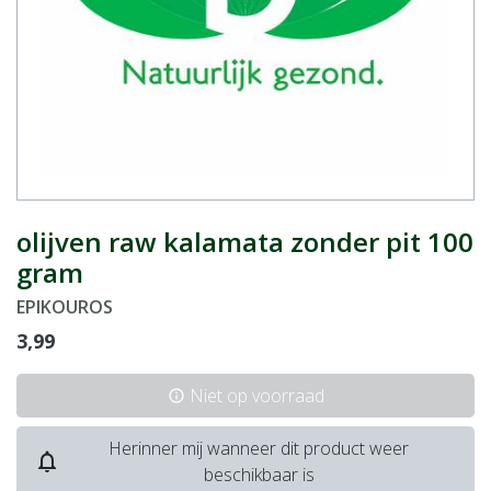
olijven raw kalamata zonder pit 100
gram
EPIKOUROS
3,99
Niet op voorraad
info
Herinner mij wanneer dit product weer
notifications_none
beschikbaar is