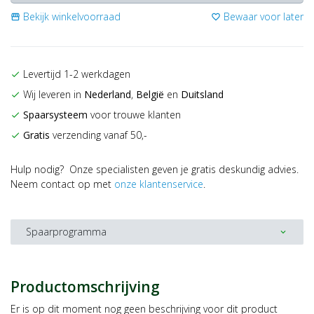
Bekijk winkelvoorraad
Bewaar voor later
storefront
favorite_border
Levertijd 1-2 werkdagen
check
Wij leveren in
Nederland
,
België
en
Duitsland
check
Spaarsysteem
voor trouwe klanten
check
Gratis
verzending vanaf 50,-
check
Hulp nodig? Onze specialisten geven je gratis deskundig advies.
Neem contact op met
onze klantenservice
.
Spaarprogramma
expand_more
Productomschrijving
Er is op dit moment nog geen beschrijving voor dit product