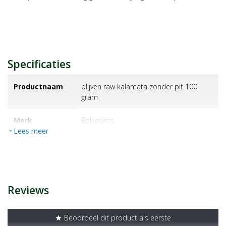
Specificaties
Productnaam
olijven raw kalamata zonder pit 100
gram
Merk
epikouros
Lees meer
expand_more
EAN
5200104109608
Artikelnummer
1440871
Reviews
Beoordeel dit product als eerste
star