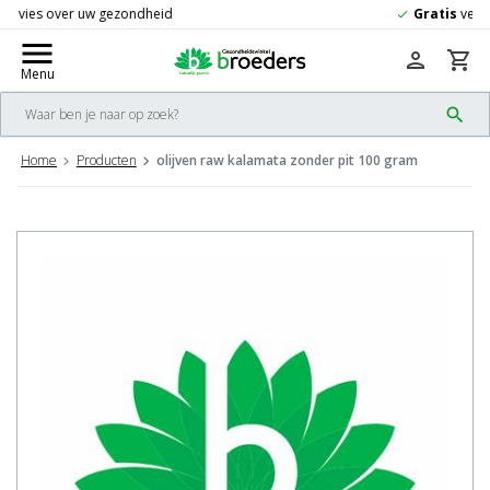
Gratis
verzending vanaf 50,-
check
menu
person
shopping_cart
Menu
search
Home
Producten
olijven raw kalamata zonder pit 100 gram