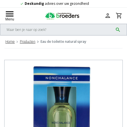
Gratis
verzending vanaf 50,-
check
menu
person
shopping_cart
Menu
search
Home
Producten
Eau de toilette natural spray