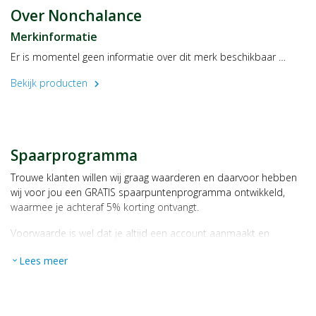
Over Nonchalance
Merkinformatie
Er is momentel geen informatie over dit merk beschikbaar …
Bekijk producten
chevron_right
Spaarprogramma
Trouwe klanten willen wij graag waarderen en daarvoor hebben
wij voor jou een GRATIS spaarpuntenprogramma ontwikkeld,
waarmee je achteraf 5% korting ontvangt.
Voorwaarde is wel dat je altijd een account aanmaakt en
daarmee ingelogd bent als je een bestelling plaatst.
Lees meer
expand_more
Bij iedere bestelling ontvang je per bestede euro 1 spaarpunt,
bijvoorbeeld een product kost € 15,25 en daarmee ontvang je
automatisch 15 spaarpunten.
Indien je 100 spaarpunten heeft, kun je bij jouw volgende