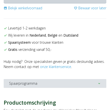
Bekijk winkelvoorraad
Bewaar voor later
storefront
favorite_border
Levertijd 1-2 werkdagen
check
Wij leveren in
Nederland
,
België
en
Duitsland
check
Spaarsysteem
voor trouwe klanten
check
Gratis
verzending vanaf 50,-
check
Hulp nodig? Onze specialisten geven je gratis deskundig advies.
Neem contact op met
onze klantenservice
.
Spaarprogramma
expand_more
Productomschrijving