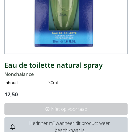
Eau de toilette natural spray
Nonchalance
Inhoud:
30ml
12,50
Niet op voorraad
info
Herinner mij wanneer dit product weer
notifications_none
beschikbaar is