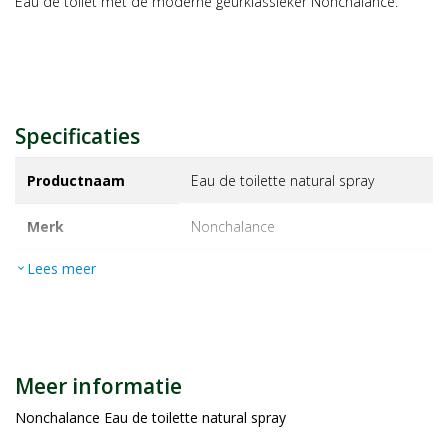
Eau de toilet met de moderne geurklassieker Nonchalance.
Specificaties
Productnaam
Eau de toilette natural spray
Merk
nonchalance
Lees meer
expand_more
EAN
4011700313143
Artikelnummer
1050690
Maat/inhoud:
30ml
Meer informatie
Nonchalance Eau de toilette natural spray