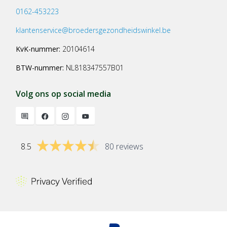
0162-453223
klantenservice@broedersgezondheidswinkel.be
KvK-nummer:
20104614
BTW-nummer:
NL818347557B01
Volg ons op social media
8.5
80 reviews