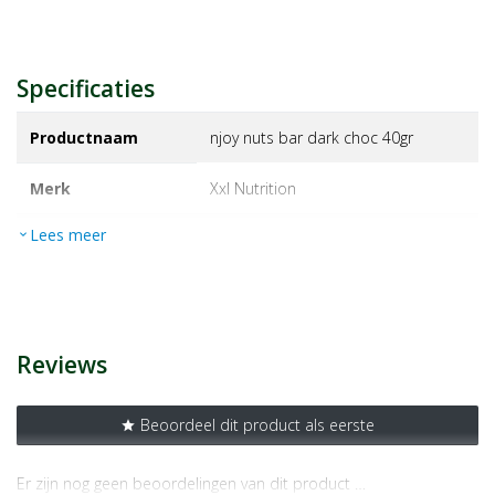
Specificaties
Productnaam
njoy nuts bar dark choc 40gr
Merk
xxl nutrition
Lees meer
expand_more
EAN
8719881015387
Artikelnummer
1458970
Reviews
Beoordeel dit product als eerste
star
Er zijn nog geen beoordelingen van dit product …