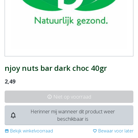
njoy nuts bar dark choc 40gr
2,49
Niet op voorraad
info
Herinner mij wanneer dit product weer
notifications_none
beschikbaar is
Bekijk winkelvoorraad
Bewaar voor later
storefront
favorite_border