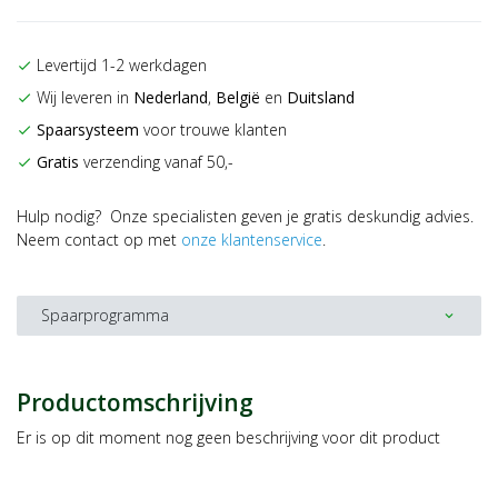
Levertijd 1-2 werkdagen
check
Wij leveren in
Nederland
,
België
en
Duitsland
check
Spaarsysteem
voor trouwe klanten
check
Gratis
verzending vanaf 50,-
check
Hulp nodig? Onze specialisten geven je gratis deskundig advies.
Neem contact op met
onze klantenservice
.
Spaarprogramma
expand_more
Productomschrijving
Er is op dit moment nog geen beschrijving voor dit product