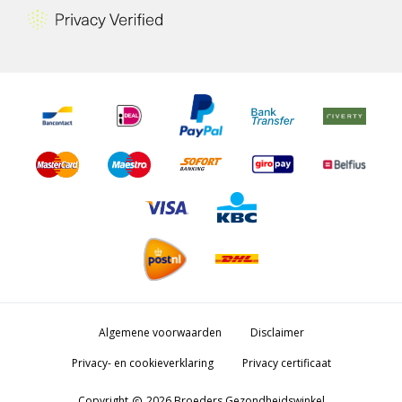
Algemene voorwaarden
Disclaimer
Privacy- en cookieverklaring
Privacy certificaat
Copyright
2026 Broeders Gezondheidswinkel
copyright