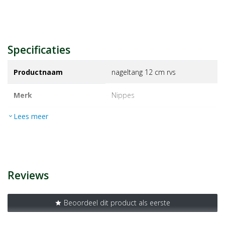
Specificaties
Productnaam
nageltang 12 cm rvs
Merk
nippes
Lees meer
expand_more
EAN
8715351104285
Artikelnummer
1123484
Reviews
Beoordeel dit product als eerste
star