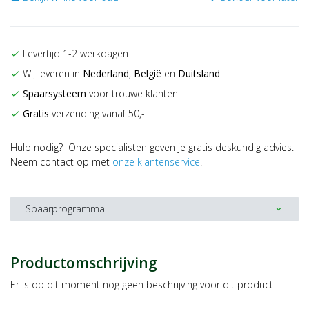
Levertijd 1-2 werkdagen
check
Wij leveren in
Nederland
,
België
en
Duitsland
check
Spaarsysteem
voor trouwe klanten
check
Gratis
verzending vanaf 50,-
check
Hulp nodig? Onze specialisten geven je gratis deskundig advies.
Neem contact op met
onze klantenservice
.
Spaarprogramma
expand_more
Productomschrijving
Er is op dit moment nog geen beschrijving voor dit product