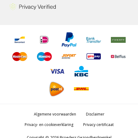
Algemene voorwaarden
Disclaimer
Privacy- en cookieverklaring
Privacy certificaat
Copyright
2026 Broeders Gezondheidswinkel
copyright