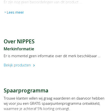
Er zijn nog geen beoordelingen van dit product …
Lees meer
expand_more
Over NIPPES
Merkinformatie
Er is momentel geen informatie over dit merk beschikbaar …
Bekijk producten
chevron_right
Spaarprogramma
Trouwe klanten willen wij graag waarderen en daarvoor hebben
wij voor jou een GRATIS spaarpuntenprogramma ontwikkeld,
waarmee je achteraf 5% korting ontvangt.