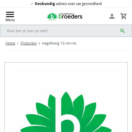
dheid
Gratis
verzending vanaf 50,-
check
menu
person
shopping_cart
Menu
search
Home
Producten
nageltang 12 cm rvs