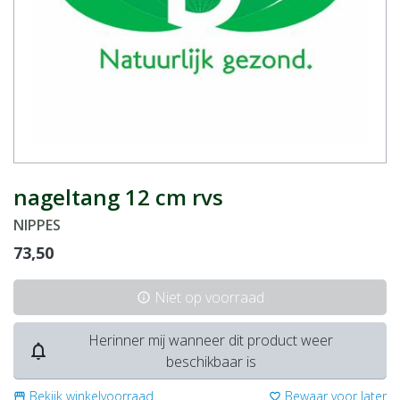
nageltang 12 cm rvs
NIPPES
73,50
Niet op voorraad
info
Herinner mij wanneer dit product weer
notifications_none
beschikbaar is
Bekijk winkelvoorraad
Bewaar voor later
storefront
favorite_border