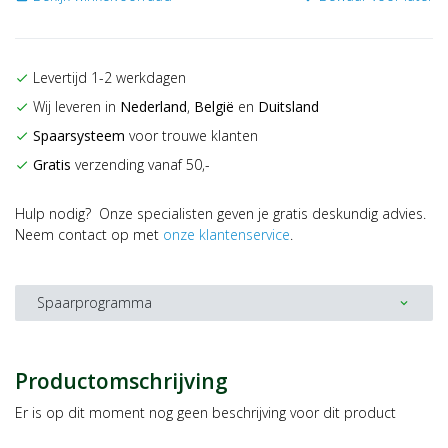
Levertijd 1-2 werkdagen
check
Wij leveren in
Nederland
,
België
en
Duitsland
check
Spaarsysteem
voor trouwe klanten
check
Gratis
verzending vanaf 50,-
check
Hulp nodig? Onze specialisten geven je gratis deskundig advies.
Neem contact op met
onze klantenservice
.
Spaarprogramma
expand_more
Productomschrijving
Er is op dit moment nog geen beschrijving voor dit product