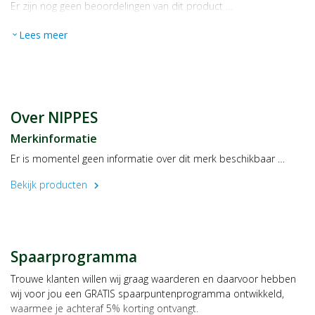
Er zijn nog geen beoordelingen van dit product …
Lees meer
expand_more
Over NIPPES
Merkinformatie
Er is momentel geen informatie over dit merk beschikbaar …
Bekijk producten
chevron_right
Spaarprogramma
Trouwe klanten willen wij graag waarderen en daarvoor hebben
wij voor jou een GRATIS spaarpuntenprogramma ontwikkeld,
waarmee je achteraf 5% korting ontvangt.