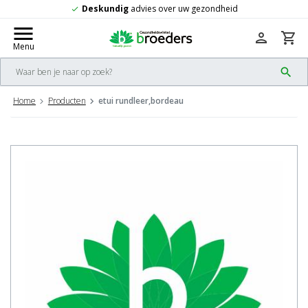
dig
advies over uw gezondheid
Gratis
v
check
menu
person
shopping_cart
Menu
search
Home
Producten
etui rundleer,bordeau