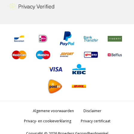
Algemene voorwaarden
Disclaimer
Privacy- en cookieverklaring
Privacy certificaat
Copyright
2026 Broeders Gezondheidswinkel
copyright