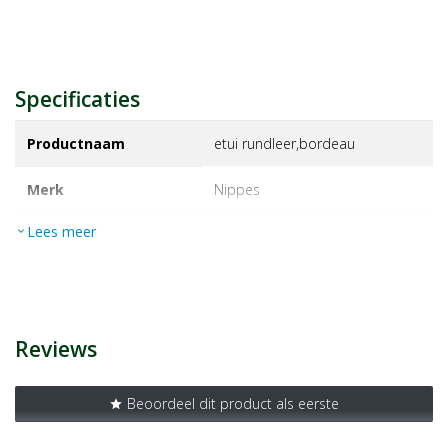
Specificaties
Productnaam
etui rundleer,bordeau
Merk
nippes
Lees meer
expand_more
EAN
8715351101949
Artikelnummer
1123492
Reviews
Beoordeel dit product als eerste
star