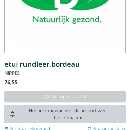
etui rundleer,bordeau
NIPPES
76,55
Niet op voorraad
info
Herinner mij wanneer dit product weer
notifications_none
beschikbaar is
Bekijk winkelvoorraad
Bewaar voor later
storefront
favorite_border