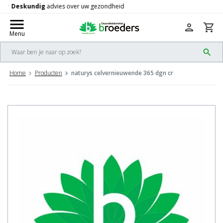
Gratis
verzending vanaf 50,-
check
menu
person
shopping_cart
Menu
search
Home
Producten
naturys celvernieuwende 365 dgn cr