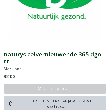
naturys celvernieuwende 365 dgn
cr
Merkloos
32,00
Niet op voorraad
info
Herinner mij wanneer dit product weer
notifications_none
beschikbaar is