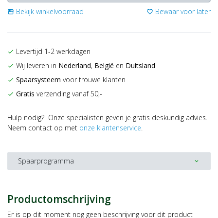
Bekijk winkelvoorraad
Bewaar voor later
storefront
favorite_border
Levertijd 1-2 werkdagen
check
Wij leveren in
Nederland
,
België
en
Duitsland
check
Spaarsysteem
voor trouwe klanten
check
Gratis
verzending vanaf 50,-
check
Hulp nodig? Onze specialisten geven je gratis deskundig advies.
Neem contact op met
onze klantenservice
.
Spaarprogramma
expand_more
Productomschrijving
Er is op dit moment nog geen beschrijving voor dit product