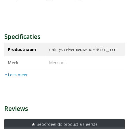
Specificaties
Productnaam
naturys celvernieuwende 365 dgn cr
Merk
merkloos
Lees meer
expand_more
EAN
8010047115744
Artikelnummer
14162962
Reviews
Beoordeel dit product als eerste
star