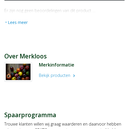
Er zijn nog geen beoordelingen van dit product …
Lees meer
expand_more
Over Merkloos
Merkinformatie
Bekijk producten
chevron_right
Spaarprogramma
Trouwe klanten willen wij graag waarderen en daarvoor hebben