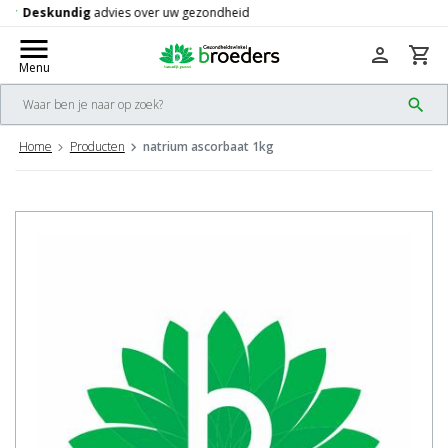
Gratis
verzending vanaf 50,-
check
menu
person
shopping_cart
Menu
search
Home
Producten
natrium ascorbaat 1kg