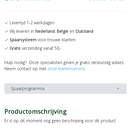
Levertijd 1-2 werkdagen
check
Wij leveren in
Nederland
,
België
en
Duitsland
check
Spaarsysteem
voor trouwe klanten
check
Gratis
verzending vanaf 50,-
check
Hulp nodig? Onze specialisten geven je gratis deskundig advies.
Neem contact op met
onze klantenservice
.
Spaarprogramma
expand_more
Productomschrijving
Er is op dit moment nog geen beschrijving voor dit product