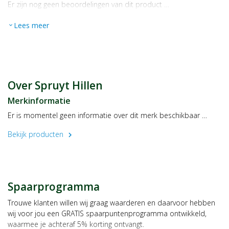
Er zijn nog geen beoordelingen van dit product …
Lees meer
expand_more
Over Spruyt Hillen
Merkinformatie
Er is momentel geen informatie over dit merk beschikbaar …
Bekijk producten
chevron_right
Spaarprogramma
Trouwe klanten willen wij graag waarderen en daarvoor hebben
wij voor jou een GRATIS spaarpuntenprogramma ontwikkeld,
waarmee je achteraf 5% korting ontvangt.