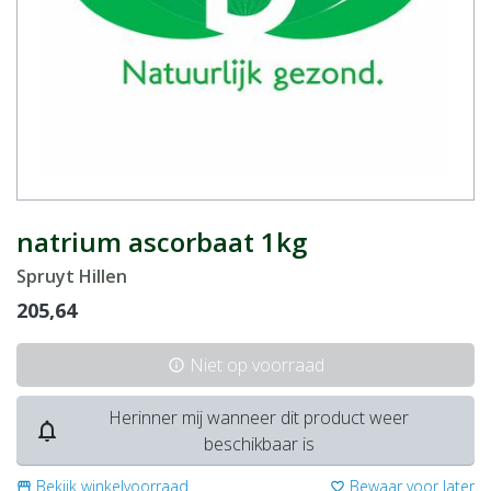
natrium ascorbaat 1kg
Spruyt Hillen
205,64
Niet op voorraad
info
Herinner mij wanneer dit product weer
notifications_none
beschikbaar is
Bekijk winkelvoorraad
Bewaar voor later
storefront
favorite_border