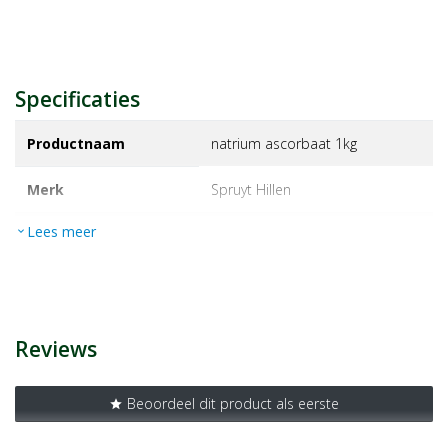
Specificaties
Productnaam
natrium ascorbaat 1kg
Merk
spruyt hillen
Lees meer
expand_more
EAN
8717159025397
Artikelnummer
1393231
Reviews
Beoordeel dit product als eerste
star