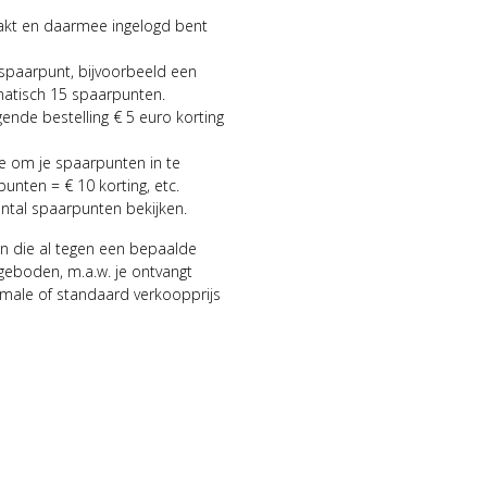
aakt en daarmee ingelogd bent
 spaarpunt, bijvoorbeeld een
matisch 15 spaarpunten.
gende bestelling € 5 euro korting
ie om je spaarpunten in te
punten = € 10 korting, etc.
antal spaarpunten bekijken.
n die al tegen een bepaalde
geboden, m.a.w. je ontvangt
male of standaard verkoopprijs