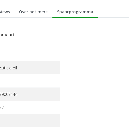
views
Over het merk
Spaarprogramma
 product
cuticle oil
39007144
52